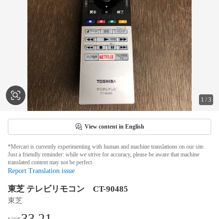
1
/
3
View content in English
*Mercari is currently experimenting with human and machine translations on our site.
Just a friendly reminder: while we strive for accuracy, please be aware that machine
translated content may not be perfect.
Report Translation issue
東芝 テレビリモコン CT-90485
東芝
33.21