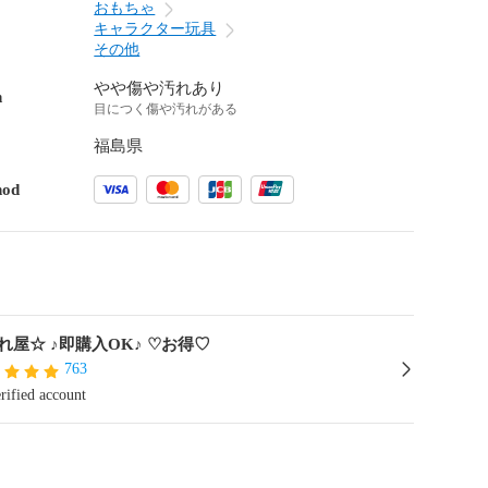
おもちゃ
キャラクター玩具
その他
やや傷や汚れあり
n
目につく傷や汚れがある
福島県
hod
☆照れ屋☆ ♪即購入OK♪ ♡お得♡
763
rified account