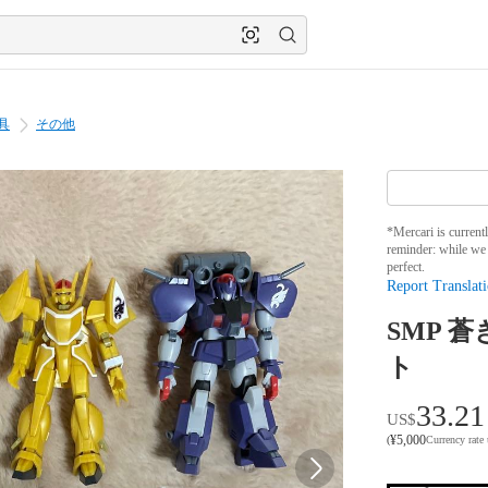
具
その他
*Mercari is current
reminder: while we 
perfect.
Report Translati
SMP 蒼
ト
33.21
US$
¥
5,000
(
Currency rate