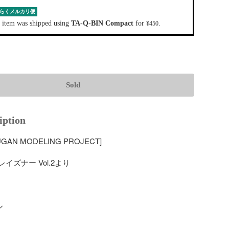
らくメルカリ便
 item was shipped using
TA-Q-BIN Compact
for
.
¥450
Sold
iption
GAN MODELING PROJECT] 

イズナー Vol.2より


