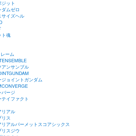
ポジット
ンダムゼロ
スサイズヘル
D
ド
ット魂
フレーム
ITENSEMBLE
ツアンサンブル
JOINTGUNDAM
ージョイントガンダム
MCONVERGE
ンバージ
ーテイファクト
アリアル
ブリス
アリアルパーメットスコアシックス
ブリスジウ