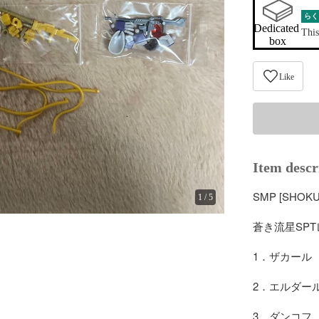
らく
Dedicated 
This
box
Like
Item descr
SMP [SHOKU
1
/
5
蒼き流星SPTレ
1．ザカール

2．エルダール
3．ダンコフ
