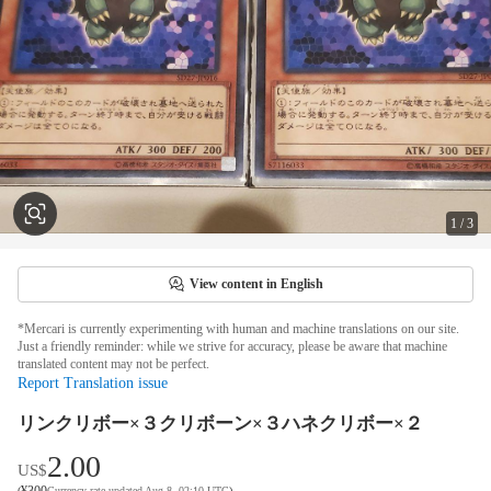
1
/
3
View content in English
*Mercari is currently experimenting with human and machine translations on our site.
Just a friendly reminder: while we strive for accuracy, please be aware that machine
translated content may not be perfect.
Report Translation issue
リンクリボー×３クリボーン×３ハネクリボー×２
2.00
US$
¥
300
(
Currency rate updated Aug 8, 02:10 UTC
)