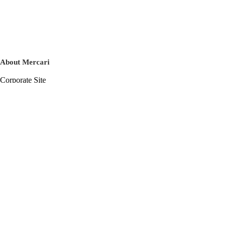
About Mercari
Corporate Site
Mercari Careers
Latest News
Official Blog
Press Kit
Mercari US
m department
Help
Help Center
Inquiry History List
Privacy Policy & Terms of Service
Terms of Service
Privacy Policy
Cookie Policy