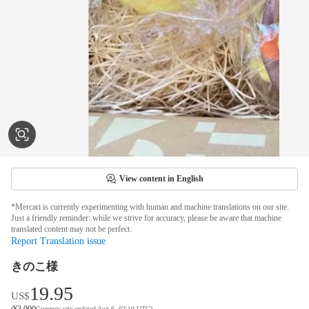
View content in English
*Mercari is currently experimenting with human and machine translations on our site.
Just a friendly reminder: while we strive for accuracy, please be aware that machine
translated content may not be perfect.
Report Translation issue
きのこ様
19.95
US$
¥
3,000
(
Currency rate updated Aug 6, 02:10 UTC
)