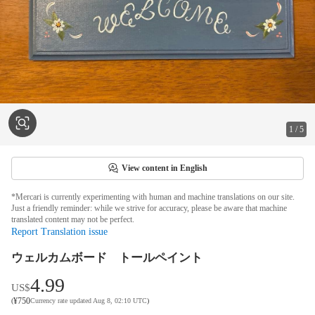
1
/
5
View content in English
*Mercari is currently experimenting with human and machine translations on our site.
Just a friendly reminder: while we strive for accuracy, please be aware that machine
translated content may not be perfect.
Report Translation issue
ウェルカムボード トールペイント
4.99
US$
¥
750
(
Currency rate updated Aug 8, 02:10 UTC
)