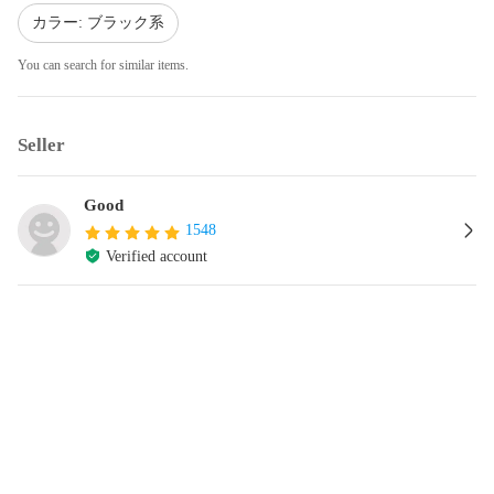
カラー: ブラック系
You can search for similar items.
Seller
Good
1548
Verified account