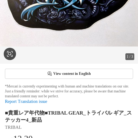
1
/
3
View content in English
*Mercari is currently experimenting with human and machine translations on our site.
Just a friendly reminder: while we strive for accuracy, please be aware that machine
translated content may not be perfect.
Report Translation issue
■貴重レア年代物■TRIBAL GEAR_トライバル ギア_ス
テッカー4_新品
TRIBAL