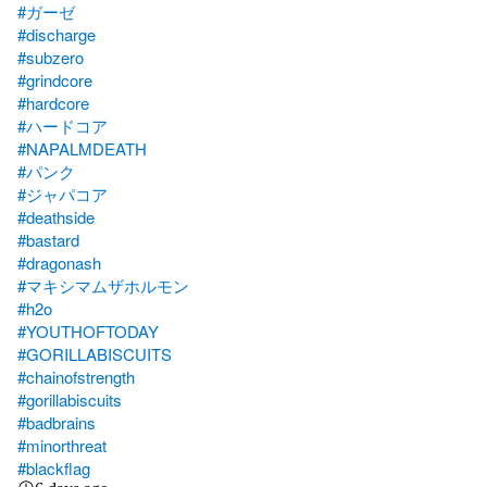
#ガーゼ
#discharge
#subzero
#grindcore
#hardcore
#ハードコア
#NAPALMDEATH
#パンク
#ジャパコア
#deathside
#bastard
#dragonash
#マキシマムザホルモン
#h2o
#YOUTHOFTODAY
#GORILLABISCUITS
#chainofstrength
#gorillabiscuits
#badbrains
#minorthreat
#blackflag