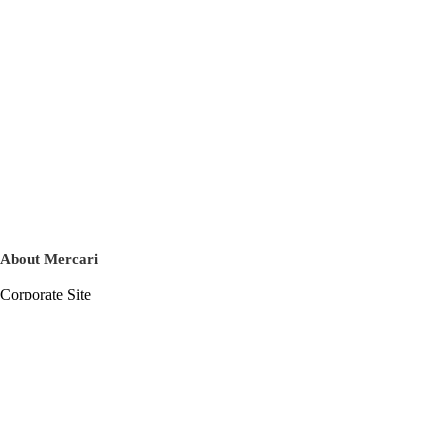
About Mercari
Corporate Site
Mercari Careers
Latest News
Official Blog
Press Kit
Mercari US
m department
Help