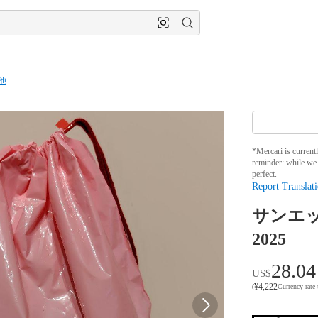
他
*Mercari is current
reminder: while we 
perfect.
Report Translati
サンエ
2025
28.04
US$
¥
4,222
(
Currency rate