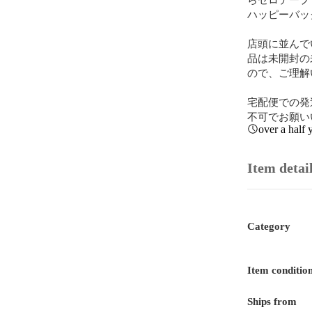
ハッピーバッ
店頭に並んで
品は未開封の
ので、ご理解い
宅配便での発
不可でお願いい
over a half 
Item detai
Category
Item conditio
Ships from