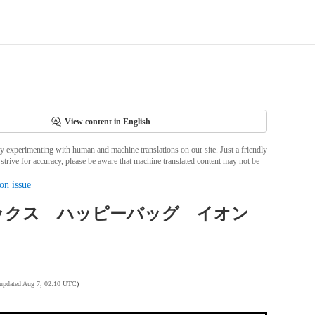
View content in English
ly experimenting with human and machine translations on our site. Just a friendly
strive for accuracy, please be aware that machine translated content may not be
on issue
ックス ハッピーバッグ イオン
 updated Aug 7, 02:10 UTC
)