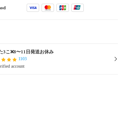
hod
 た3こ❌️8〜11日発送お休み
1103
rified account