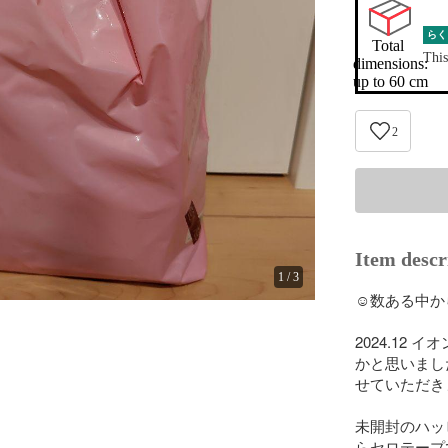
らく
Total 
This
dimensions:

up to 60 cm
2
Item descr
1
/
3
☺️数ある中か
2024.12
かと思いまし
せていただき
未開封のハッ
らセロテープ