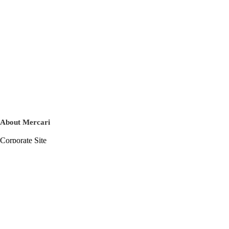
About Mercari
Corporate Site
Mercari Careers
Latest News
Official Blog
Press Kit
Mercari US
m department
Help
Help Center