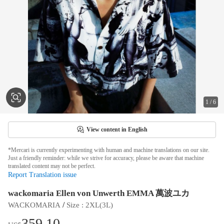
1
/
6
View content in English
*Mercari is currently experimenting with human and machine translations on our site.
Just a friendly reminder: while we strive for accuracy, please be aware that machine
translated content may not be perfect.
Report Translation issue
wackomaria Ellen von Unwerth EMMA 萬波ユカ
 / 
WACKOMARIA
Size
 : 
2XL(3L)
359.10