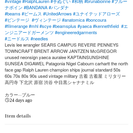
#vintage
#RalphLauren
#手ぬぐい
#和柄
#brunaboinne
#ブルー
ナボイン
#BANDANA
#バンダナ
#beams
#ビームス
#UnitedArrows
#ユナイテッドアローズ
#ビンテージ
#ヴィンテージ
#anatomica
#boncoura
#filmerange
#mhl
#scye
#beamsplus
#yaeca
#kennethfield
#エ
ンジニアードガーメンツ
#engineeredgarments
#ニードルス
#needles
Levis lee wrangler SEARS CAMPUS REVERE PENNEYS 
TOWNCRAFT BRENT ARROW JANTZEN McGREGOR 
unused neonsign yaeca auralee KAPTAINSUNSHINE  
SUNSEA DIGAWEL Patagonia Nigel Cabourn carhartt the north 
face gap Ralph Lauren champion ships journal standard 50s 
60s 70s 80s 90s used vintage military 古着 古着屋 ミリタリー 
高円寺 下北沢 原宿 渋谷 中目黒シャナナミル

カラー···ブルー
24 days ago
Item details