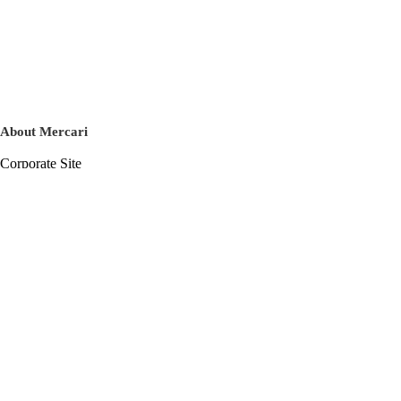
About Mercari
Corporate Site
Mercari Careers
Latest News
Official Blog
Press Kit
Mercari US
m department
Help
Help Center
Inquiry History List
Privacy Policy & Terms of Service
Terms of Service
Privacy Policy