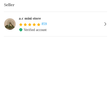
Seller
a.c mini store
859
Verified account