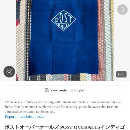
1
/
10
View content in English
*Mercari is currently experimenting with human and machine translations on our site.
Just a friendly reminder: while we strive for accuracy, please be aware that machine
translated content may not be perfect.
Report Translation issue
ポストオーバーオールズ POST OVERALLSインディゴ