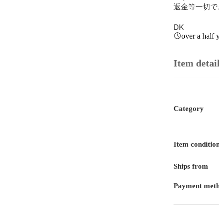
返金等一切で
DK
over a half 
Item detai
Category
Item conditio
Ships from
Payment met