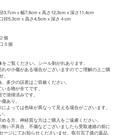
,7cmｘ幅7,6cmｘ高さ12,3cmｘ深さ11,4cm

径5,3cmｘ高さ4,5cmｘ深さ４cm

個

口５個

画像をご覧ください。シール剝がれあります。

汚れや小傷がある場合がございますのでご理解の上ご購
。

為、多少の誤差はご容赦ください。

ている物が全てです。

囲で清掃済みです。

傷あり。

末によっては色味が異なって見える場合がございます。
。

求める方、神経質な方はご購入をご遠慮ください。

の無い不具合、不備などございましたら受取連絡の前に
セージにてお知らせくださいませ。取引完了後の返品、