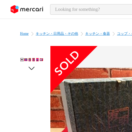
o page content
Home
キッチン・日用品・その他
キッチン・食器
コップ・