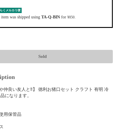
らくメルカリ便
 item was shipped using
TA-Q-BIN
for
.
¥850
Sold
iption
や仲良い友人と‼】 徳利お猪口セット クラフト 有明 冷
品になります。

使用保管品


