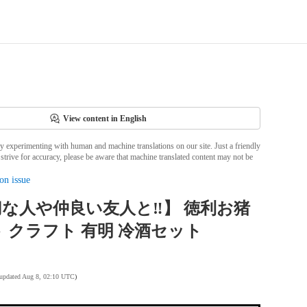
View content in English
ly experimenting with human and machine translations on our site. Just a friendly
strive for accuracy, please be aware that machine translated content may not be
on issue
な人や仲良い友人と‼】 徳利お猪
 クラフト 有明 冷酒セット
 updated Aug 8, 02:10 UTC
)