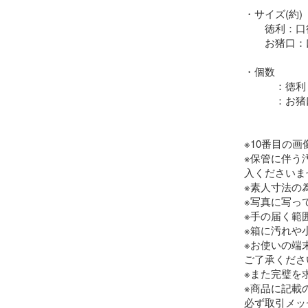
・サイズ(約)

　　徳利：口径3
　　お猪口：口
・個数

　　　：徳利２
　　　：お猪
※10番目の
※保管に伴う
入くださいませ
※素人寸法の
※写真に写っ
※手の届く範
※箱に汚れや小
※お使いの端
ご了承ください
※また完璧を
※商品に記載
必ず取引メッ