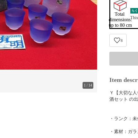
らく
Total 
This
dimensions:

up to 80 cm
8
Item descr
1
/
14
Ｙ【大切な人
酒セット の出
・ランク：未
・素材：ガラス