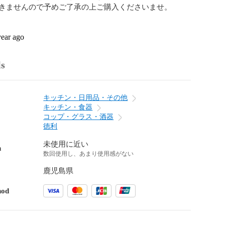
きませんので予めご了承の上ご購入くださいませ。

year ago
ls
キッチン・日用品・その他
キッチン・食器
コップ・グラス・酒器
徳利
未使用に近い
n
数回使用し、あまり使用感がない
鹿児島県
hod