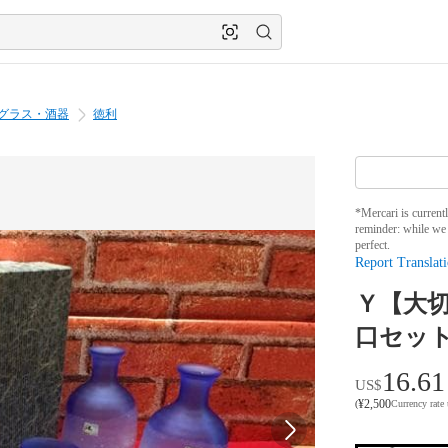
グラス・酒器
徳利
*Mercari is current
reminder: while we 
perfect.
Report Translati
Ｙ【大切
口セット
16.61
US$
¥
2,500
(
Currency rate