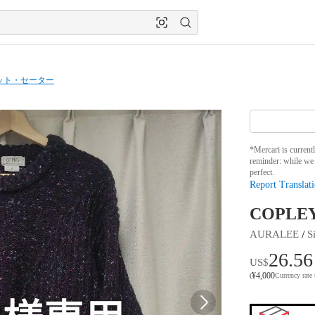
ット・セーター
*Mercari is current
reminder: while we 
perfect.
Report Translati
COPL
 / 
AURALEE
S
26.56
US$
¥
4,000
(
Currency rate