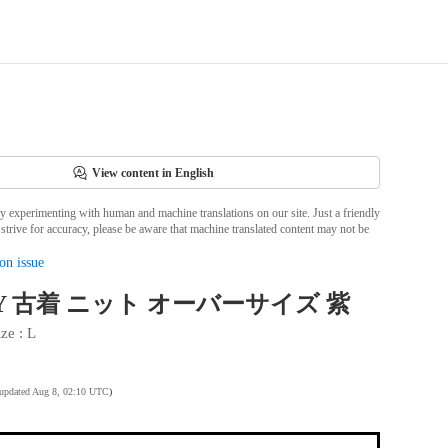
View content in English
ly experimenting with human and machine translations on our site. Just a friendly
strive for accuracy, please be aware that machine translated content may not be
on issue
EY 古着 ニット オーバーサイズ 紫
ize
 : 
L
 updated Aug 8, 02:10 UTC
)