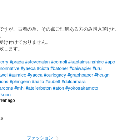
ですが、古着の為、その点ご理解ある方のみ購入頂けれ


受け付けておりません。

致します。

erry
#prada
#stevenalan
#comoli
#kaptainsunshine
#apc
nonnative
#yaeca
#ciota
#batoner
#daiwapier
#uru
awel
#auralee
#yaeca
#ourlegacy
#graphpaper
#heugn
ions
#phingerin
#aalto
#aubett
#dulcamara
rcons
#mhl
#atelierbeton
#aton
#yokosakamoto
#kuon
year ago
ls
ファッション