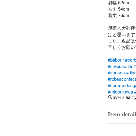
肩幅 62cm

袖丈 54cm

着丈 76cm

即購入大歓迎
ばと思います。
また、返品は
宜しくお願い
#babour
#berb
#crepuscule
#
#sunsea
#dig
#robesconfect
#commedesga
#midorikawa
over a half 
Item detai