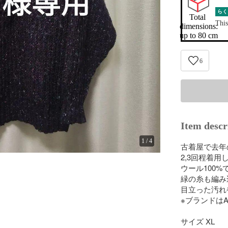
らく
Total 
This
dimensions:

up to 80 cm
6
Item descr
1
/
4
古着屋で去年
2,3回程着
ウール100
緑の糸も編み
目立った汚れ
※ブランドはA
サイズ XL
