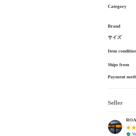
Category
Brand
サイズ
Item conditio
Ships from
Payment met
Seller
RO
Ve