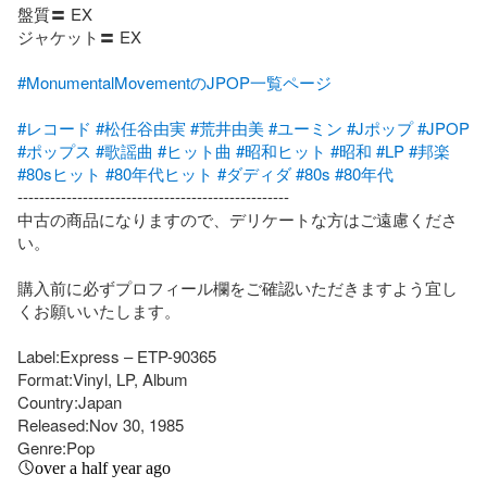
盤質〓 EX

ジャケット〓 EX

#MonumentalMovementのJPOP一覧ページ
#レコード
#松任谷由実
#荒井由美
#ユーミン
#Jポップ
#JPOP
#ポップス
#歌謡曲
#ヒット曲
#昭和ヒット
#昭和
#LP
#邦楽
#80sヒット
#80年代ヒット
#ダディダ
#80s
#80年代
--------------------------------------------------

中古の商品になりますので、デリケートな方はご遠慮くださ
い。

購入前に必ずプロフィール欄をご確認いただきますよう宜し
くお願いいたします。

Label:Express – ETP-90365

Format:Vinyl, LP, Album

Country:Japan

Released:Nov 30, 1985

Genre:Pop
over a half year ago