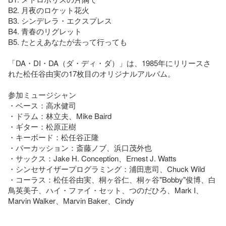
B2. 月夜のロケット花火

B3. シンデレラ・エクスプレス

B4. 青春のリグレット

B5. たとえあなたが去って行っても

「DA・DI・DA（ダ・ディ・ダ）」は、1985年にリリースさ
れた松任谷由実の17枚目のオリジナルアルバム。

参加ミュージシャン

・ベース：高水健司

・ドラム：林立夫、Mike Baird

・ギター：松原正樹

・キーボード：松任谷正隆

・パーカッション：斎藤ノブ、浜口茂外也

・サックス：Jake H. Conception、Ernest J. Watts

・シンセサイザープログラミング：浦田恵司、Chuck Wild

・コーラス：松任谷由実、桐ヶ谷仁、桐ヶ谷"Bobby"俊博、白
鳥英美子、ハイ・ファイ・セット、つのだひろ、Mark I、
Marvin Walker、Marvin Baker、Cindy
