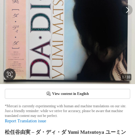
1
/
10
View content in English
*Mercari is currently experimenting with human and machine translations on our site.
Just a friendly reminder: while we strive for accuracy, please be aware that machine
translated content may not be perfect.
Report Translation issue
松任谷由実 – ダ・ディ・ダ Yumi Matsutoya ユーミン