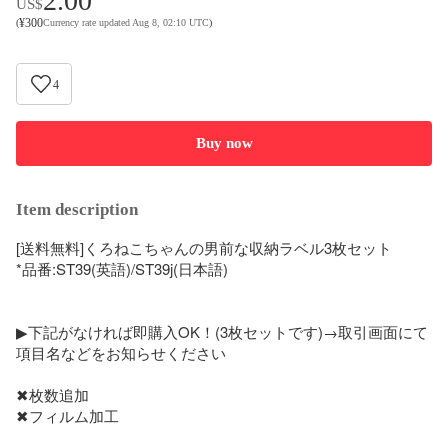
2.00
US$
¥
300
(
Currency rate updated Aug 8, 02:10 UTC
)
4
Buy now
Item description
[送料無料]くろねこちゃんの男前な収納ラベル3枚セット

*品番:ST39(英語)/ST39j(日本語)

▶下記がなければ即購入OK！(3枚セットです)→取引画面にて
項目名などをお知らせください

✖枚数追加

✖フィルム加工
