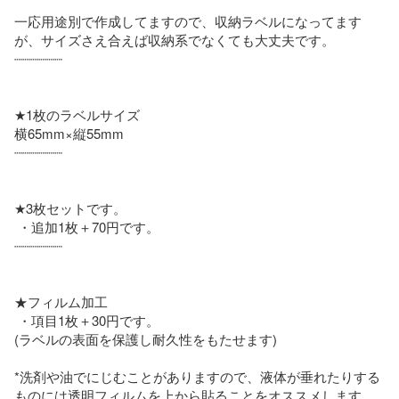
一応用途別で作成してますので、収納ラベルになってます
が、サイズさえ合えば収納系でなくても大丈夫です。

┈┈┈┈┈┈

★1枚のラベルサイズ

横65mm×縦55mm

┈┈┈┈┈┈

★3枚セットです。

 ・追加1枚＋70円です。

┈┈┈┈┈┈

★フィルム加工  

 ・項目1枚＋30円です。

(ラベルの表面を保護し耐久性をもたせます)

*洗剤や油でにじむことがありますので、液体が垂れたりする
ものには透明フィルムを上から貼ることをオススメします。 
