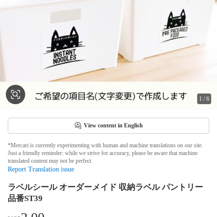
1
/
6
View content in English
*Mercari is currently experimenting with human and machine translations on our site.
Just a friendly reminder: while we strive for accuracy, please be aware that machine
translated content may not be perfect.
Report Translation issue
ラベルシール オーダーメイド 収納ラベル パントリー
品番ST39