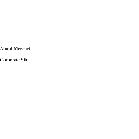
About Mercari
Corporate Site
Mercari Careers
Latest News
Official Blog
Press Kit
Mercari US
m department
Help
Help Center
Inquiry History List
Privacy Policy & Terms of Service
Terms of Service
Privacy Policy