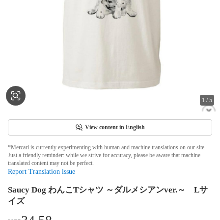
1
/
5
View content in English
*Mercari is currently experimenting with human and machine translations on our site.
Just a friendly reminder: while we strive for accuracy, please be aware that machine
translated content may not be perfect.
Report Translation issue
Saucy Dog わんこTシャツ ～ダルメシアンver.～ Lサ
イズ