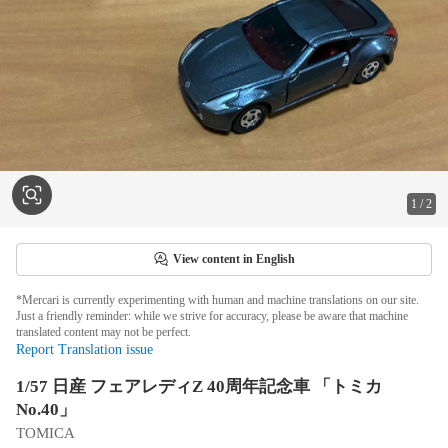
1
/
2
View content in English
*Mercari is currently experimenting with human and machine translations on our site.
Just a friendly reminder: while we strive for accuracy, please be aware that machine
translated content may not be perfect.
Report Translation issue
1/57 日産 フェアレディZ 40周年記念車 「トミカ
No.40」
TOMICA