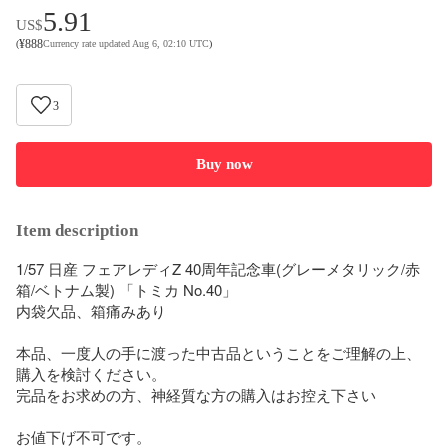
5.91
US$
¥
888
(
Currency rate updated Aug 6, 02:10 UTC
)
3
Buy now
Item description
1/57 日産 フェアレディZ 40周年記念車(グレーメタリック/赤
箱/ベトナム製) 「トミカ No.40」

内袋欠品、箱痛みあり

本品、一度人の手に渡った中古品ということをご理解の上、
購入を検討ください。

完品をお求めの方、神経質な方の購入はお控え下さい

お値下げ不可です。
