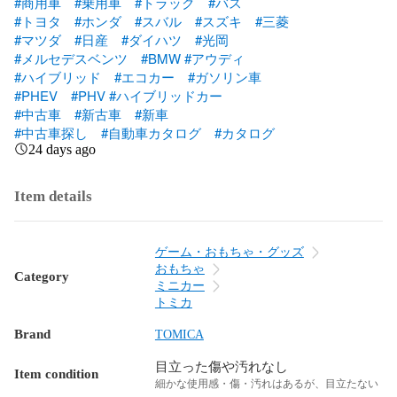
#商用車
#乗用車
#トラック
#バス
#トヨタ
#ホンダ
#スバル
#スズキ
#三菱
#マツダ
#日産
#ダイハツ
#光岡
#メルセデスベンツ
#BMW
#アウディ
#ハイブリッド
#エコカー
#ガソリン車
#PHEV
#PHV
#ハイブリッドカー
#中古車
#新古車
#新車
#中古車探し
#自動車カタログ
#カタログ
24 days ago
Item details
ゲーム・おもちゃ・グッズ
おもちゃ
Category
ミニカー
トミカ
Brand
TOMICA
目立った傷や汚れなし
Item condition
細かな使用感・傷・汚れはあるが、目立たない