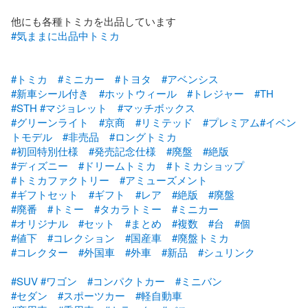
#気ままに出品中トミカ
#トミカ
#ミニカー
#トヨタ
#アベンシス
#新車シール付き
#ホットウィール
#トレジャー
#TH
#STH
#マジョレット
#マッチボックス
#グリーンライト
#京商
#リミテッド
#プレミアム
#イベン
トモデル
#非売品
#ロングトミカ
#初回特別仕様
#発売記念仕様
#廃盤
#絶版
#ディズニー
#ドリームトミカ
#トミカショップ
#トミカファクトリー
#アミューズメント
#ギフトセット
#ギフト
#レア
#絶版
#廃盤
#廃番
#トミー
#タカラトミー
#ミニカー
#オリジナル
#セット
#まとめ
#複数
#台
#個
#値下
#コレクション
#国産車
#廃盤トミカ
#コレクター
#外国車
#外車
#新品
#シュリンク
#SUV
#ワゴン
#コンパクトカー
#ミニバン
#セダン
#スポーツカー
#軽自動車