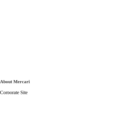
About Mercari
Corporate Site
Mercari Careers
Latest News
Official Blog
Press Kit
Mercari US
m department
Help