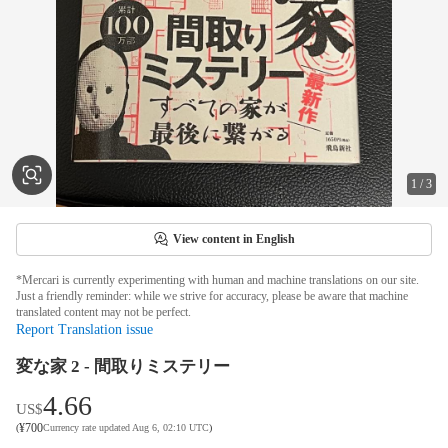
1
/
3
View content in English
*Mercari is currently experimenting with human and machine translations on our site.
Just a friendly reminder: while we strive for accuracy, please be aware that machine
translated content may not be perfect.
Report Translation issue
変な家 2 - 間取りミステリー
4.66
US$
¥
700
(
Currency rate updated Aug 6, 02:10 UTC
)