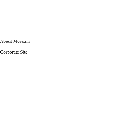
About Mercari
Corporate Site
Mercari Careers
Latest News
Official Blog
Press Kit
Mercari US
m department
Help
Help Center
Inquiry History List
Privacy Policy & Terms of Service
Terms of Service
Privacy Policy
Cookie Policy