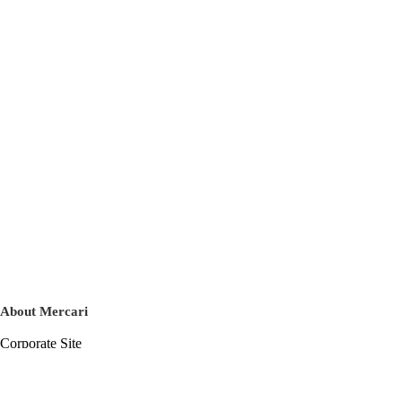
About Mercari
Corporate Site
Mercari Careers
Latest News
Official Blog