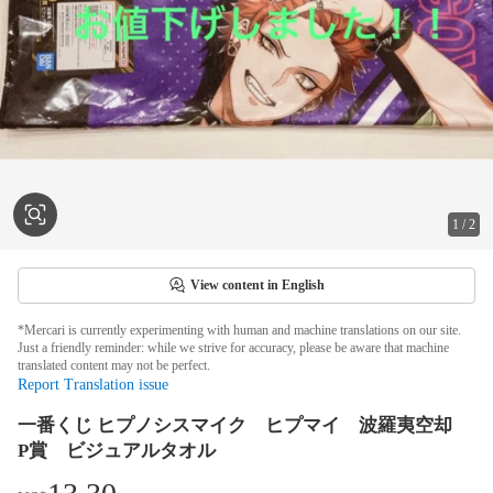
1
/
2
View content in English
*Mercari is currently experimenting with human and machine translations on our site.
Just a friendly reminder: while we strive for accuracy, please be aware that machine
translated content may not be perfect.
Report Translation issue
一番くじ ヒプノシスマイク ヒプマイ 波羅夷空却
P賞 ビジュアルタオル