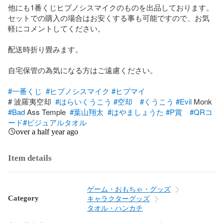
他にも1番くじヒプノシスマイクのものを出品しております。

セットでの購入の場合はお安くする事も可能ですので、お気
軽にコメントしてください。

配送時折り畳みます。

自宅保管の為気になる方はご遠慮ください。

#一番くじ
#ヒプノシスマイク
#ヒプマイ
# 波羅夷空却  
#はらいくうこう
#空却
#くうこう
#Evil
#Bad
 Ass Temple  
#葉山翔太
#はやましょうた
#P賞
#QRコ
ード
#ビジュアルタオル
over a half year ago
Item details
ゲーム・おもちゃ・グッズ
Category
キャラクターグッズ
タオル・ハンカチ