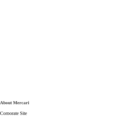
About Mercari
Corporate Site
Mercari Careers
Latest News
Official Blog