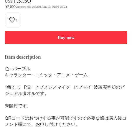
13.30
US$
¥
2,000
(
Currency rate updated Aug 10, 02:10 UTC
)
4
Buy now
Item description
色···パープル

キャラクター···コミック・アニメ・ゲーム

1番くじ   P賞   ヒプノシスマイク   ヒプマイ  波羅夷空却のビ
ジュアルタオルです。

未開封です。

QRコードはおつけする事が可能ですので必要な際は購入後コ
メント欄にて、お申し付けください。
