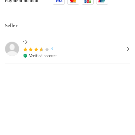
Payment method
Seller
つ
3
Verified account