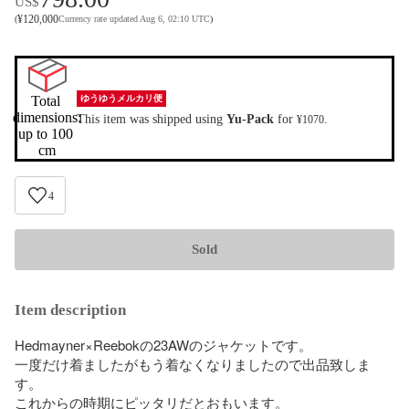
US$
¥
120,000
(
Currency rate updated Aug 6, 02:10 UTC
)
Total 
ゆうゆうメルカリ便
dimensions:

This item was shipped using
Yu-Pack
for
.
¥1070
up to 100 
cm
4
Sold
Item description
Hedmayner×Reebokの23AWのジャケットです。

一度だけ着ましたがもう着なくなりましたので出品致しま
す。

これからの時期にピッタリだとおもいます。
