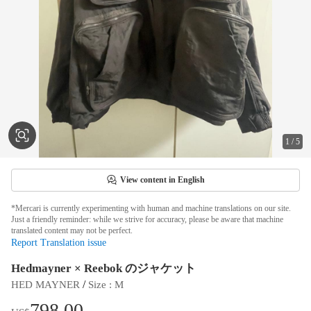
1
/
5
View content in English
*Mercari is currently experimenting with human and machine translations on our site.
Just a friendly reminder: while we strive for accuracy, please be aware that machine
translated content may not be perfect.
Report Translation issue
Hedmayner × Reebok のジャケット
 / 
HED MAYNER
Size
 : 
M
798.00