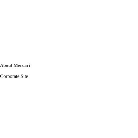
About Mercari
Corporate Site
Mercari Careers
Latest News
Official Blog
Press Kit
Mercari US
m department
Help
Help Center
Inquiry History List