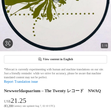
1
/
6
View content in English
*Mercari is currently experimenting with human and machine translations on our site.
Just a friendly reminder: while we strive for accuracy, please be aware that machine
translated content may not be perfect.
Report Translation issue
Newworldaquarium – The Twenty レコード NWAQ
21.25
US$
¥
3,200
(
Currency rate updated Aug 7, 02:10 UTC
)