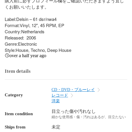
購入前に必ずプロフィール欄をご確認いただきますよう宜し
くお願いいたします。

Label:Delsin – 61 dsr/nwa4

Format:Vinyl, 12", 45 RPM, EP

Country:Netherlands

Released:  2006

Genre:Electronic

Style:House, Techno, Deep House
over a half year ago
Item details
CD・DVD・ブルーレイ
Category
レコード
洋楽
目立った傷や汚れなし
Item condition
細かな使用感・傷・汚れはあるが、目立たない
Ships from
未定