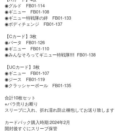
◉グルド　FB01-114

◉ギニュー　FB01-108

◉ギニュー特戦隊の絆　FB01-133

◉ボディチェンジ　FB01-137

【Cカード】3枚

◉バータ　FB01-126

◉ギニュー　FB01-110

◉みんなそろってギニュー特戦隊‼︎‼︎  FB01-138

【UCカード】3枚

◉ギニュー　FB01-107

◉ジース　FB01-119

◉クラッシャーボール　FB01-135

合計10枚セット

※バラ売りお断り

スリーブに入れ、折れ濡れ防止梱包してお送り致します

カードパック購入時期:2024年2月

開封後すぐにスリーブ保管
