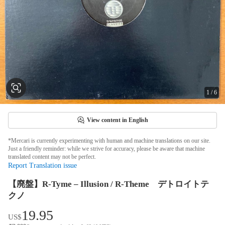
1
/
6
View content in English
*Mercari is currently experimenting with human and machine translations on our site.
Just a friendly reminder: while we strive for accuracy, please be aware that machine
translated content may not be perfect.
Report Translation issue
【廃盤】R-Tyme – Illusion / R-Theme デトロイトテ
クノ
19.95
US$