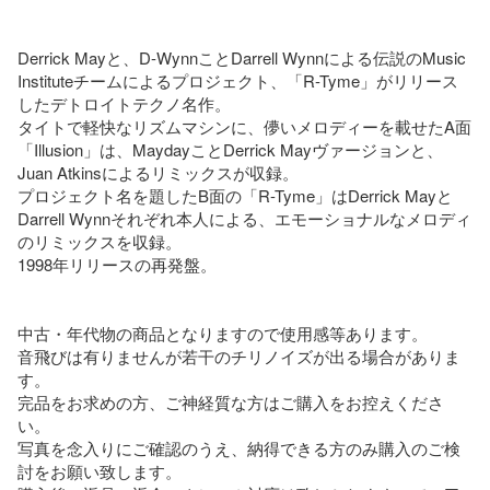
Derrick Mayと、D-WynnことDarrell Wynnによる伝説のMusic 
Instituteチームによるプロジェクト、「R-Tyme」がリリース
したデトロイトテクノ名作。

タイトで軽快なリズムマシンに、儚いメロディーを載せたA面
「Illusion」は、MaydayことDerrick Mayヴァージョンと、
Juan Atkinsによるリミックスが収録。

プロジェクト名を題したB面の「R-Tyme」はDerrick Mayと
Darrell Wynnそれぞれ本人による、エモーショナルなメロディ
のリミックスを収録。

1998年リリースの再発盤。

中古・年代物の商品となりますので使用感等あります。

音飛びは有りませんが若干のチリノイズが出る場合がありま
す。

完品をお求めの方、ご神経質な方はご購入をお控えくださ
い。

写真を念入りにご確認のうえ、納得できる方のみ購入のご検
討をお願い致します。
