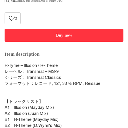
¥
3,000
(
Currency rate updated Aug 9, 02:10 UTC
)
3
Buy now
Item description
R-Tyme – Illusion / R-Theme

レーベル：Transmat – MS-9

シリーズ：Transmat Classics

フォーマット：レコード, 12", 33 ⅓ RPM, Reissue

【トラックリスト】

A1　Illusion (Mayday Mix)

A2　Illusion (Juan Mix)

B1　R-Theme (Mayday Mix)

B2　R-Theme (D.Wynn's Mix)
