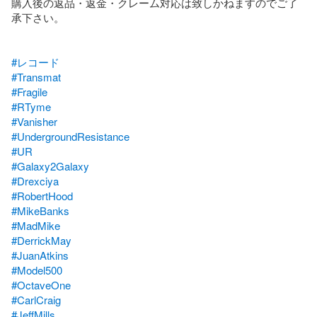
購入後の返品・返金・クレーム対応は致しかねますのでご了
承下さい。

#レコード
#Transmat
#Fragile
#RTyme
#Vanisher
#UndergroundResistance
#UR
#Galaxy2Galaxy
#Drexciya
#RobertHood
#MikeBanks
#MadMike
#DerrickMay
#JuanAtkins
#Model500
#OctaveOne
#CarlCraig
#JeffMills