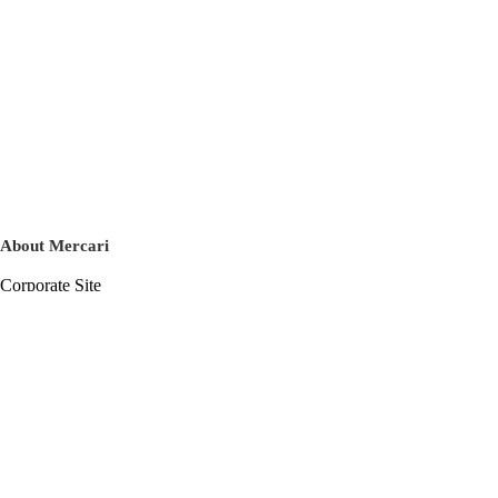
About Mercari
Corporate Site
Mercari Careers
Latest News
Official Blog
Press Kit
Mercari US
m department
Help
Help Center
Inquiry History List