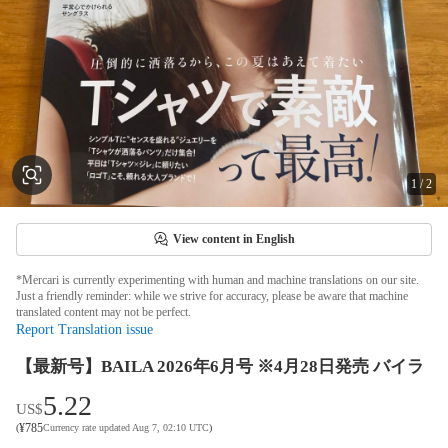
1
/
2
View content in English
*Mercari is currently experimenting with human and machine translations on our site.
Just a friendly reminder: while we strive for accuracy, please be aware that machine
translated content may not be perfect.
Report Translation issue
【最新号】BAILA 2026年6月号 ※4月28日発売 バイラ
5.22
US$
¥
785
(
Currency rate updated Aug 7, 02:10 UTC
)