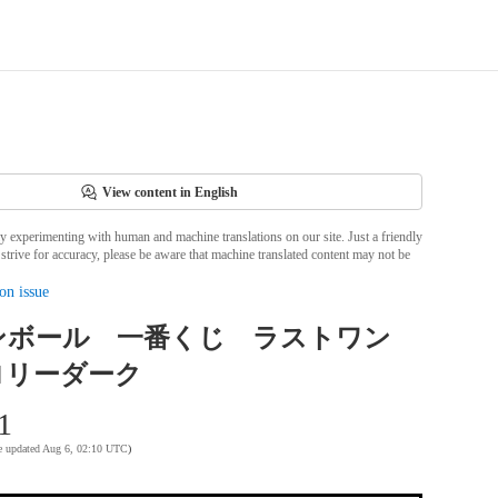
View content in English
ly experimenting with human and machine translations on our site. Just a friendly
strive for accuracy, please be aware that machine translated content may not be
on issue
ンボール 一番くじ ラストワン
ロリーダーク
1
te updated Aug 6, 02:10 UTC
)