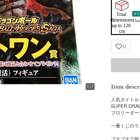
Total 
らく
dimensions:

This
up to 120 
cm
12
Item descr
1
/
7
人気タイトル·
SUPER DRA
ブロリーダー
一番くじのラ
プチプチで包