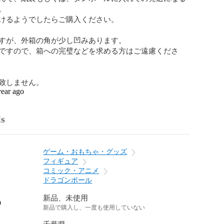


けるようでしたらご購入ください。

すが、外箱の角が少し凹みあります。

ですので、箱への完璧などを求める方はご遠慮くださ
致しません。
year ago
ls
ゲーム・おもちゃ・グッズ
フィギュア
コミック・アニメ
ドラゴンボール
新品、未使用
n
新品で購入し、一度も使用していない