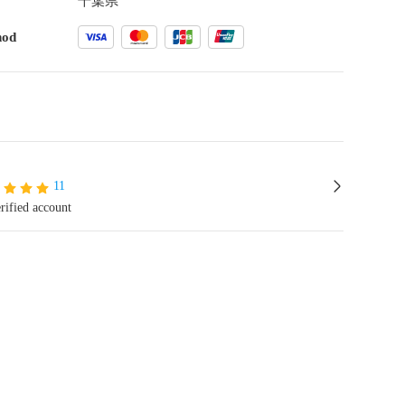
千葉県
hod
11
rified account