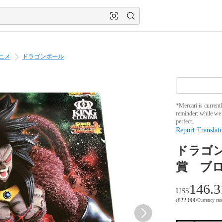
ニメ
ドラゴンボール
*Mercari is current
reminder: while we 
perfect.
Report Translati
ドラゴ
賞 ブ
146.3
US$
¥
22,000
(
Currency ra