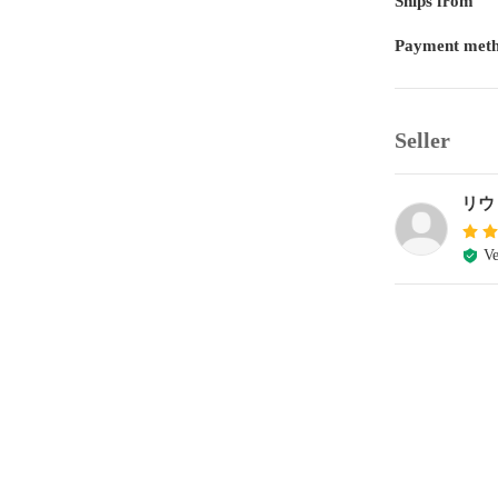
Ships from
Payment met
Seller
リウ
Ve