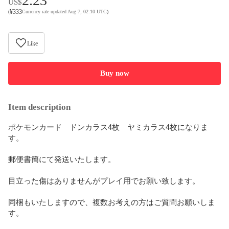
2.23
US$
¥
333
(
Currency rate updated Aug 7, 02:10 UTC
)
Like
Buy now
Item description
ポケモンカード　ドンカラス4枚　ヤミカラス4枚になりま
す。

郵便書簡にて発送いたします。

目立った傷はありませんがプレイ用でお願い致します。

同梱もいたしますので、複数お考えの方はご質問お願いしま
す。
