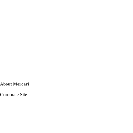
About Mercari
Corporate Site
Mercari Careers
Latest News
Official Blog
Press Kit
Mercari US
m department
Help