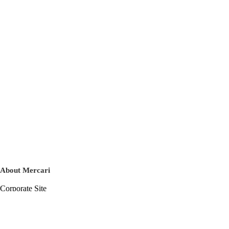
About Mercari
Corporate Site
Mercari Careers
Latest News
Official Blog
Press Kit