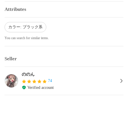
Attributes
カラー: ブラック系
You can search for similar items.
Seller
ののん
74
Verified account