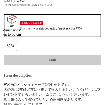
US$
¥
1,800
(
Currency rate updated Aug 8, 02:10 UTC
)
ゆうゆうメルカリ便
Total 
This item was shipped using
Yu-Pack
for
.
¥750
dimensions:

up to 60 cm
4
Sold
Item description
RVCAのメッシュキャップ2点セットです。

犬の方は3年ほど前に正規店で購入しました。もうひとつはプ
レゼントでもらいました、ムラスポだったと思います。

相当気に入って被っていたため使用感があります。

何度か手洗いしています。
