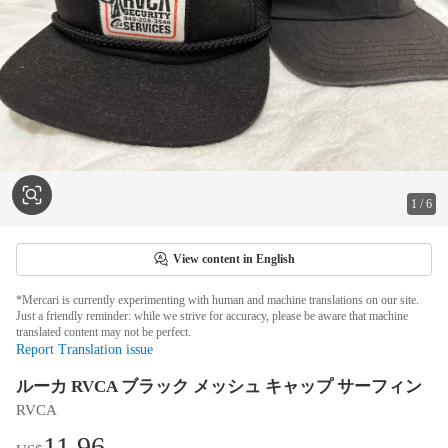
1
/
6
View content in English
*Mercari is currently experimenting with human and machine translations on our site.
Just a friendly reminder: while we strive for accuracy, please be aware that machine
translated content may not be perfect.
Report Translation issue
ルーカ RVCA ブラック メッシュ キャップ サーフィン
RVCA
11.96