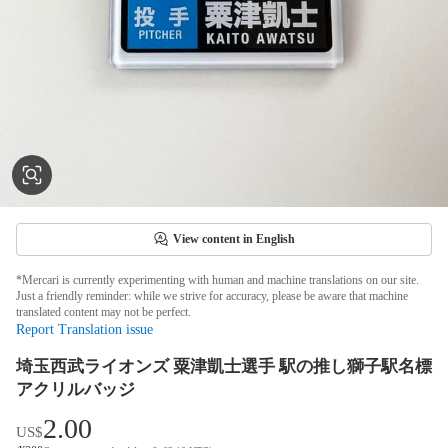
View content in English
*Mercari is currently experimenting with human and machine translations on our site.
Just a friendly reminder: while we strive for accuracy, please be aware that machine
translated content may not be perfect.
Report Translation issue
埼玉西武ライオンズ 粟津凱士選手 駅の推し獅子駅名標
アクリルバッジ
2.00
US$