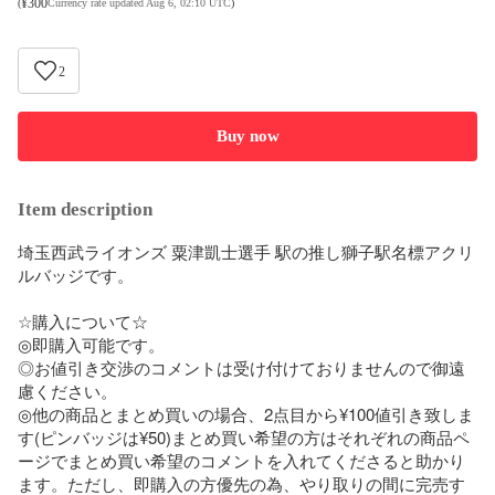
¥
300
(
Currency rate updated Aug 6, 02:10 UTC
)
2
Buy now
Item description
埼玉西武ライオンズ 粟津凱士選手 駅の推し獅子駅名標アクリ
ルバッジです。

☆購入について☆

◎即購入可能です。

◎お値引き交渉のコメントは受け付けておりませんので御遠
慮ください。

◎他の商品とまとめ買いの場合、2点目から¥100値引き致しま
す(ピンバッジは¥50)まとめ買い希望の方はそれぞれの商品ペ
ージでまとめ買い希望のコメントを入れてくださると助かり
ます。ただし、即購入の方優先の為、やり取りの間に完売す