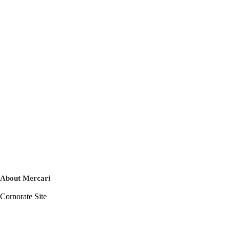
About Mercari
Corporate Site
Mercari Careers
Latest News
Official Blog