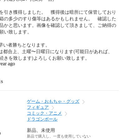
を引き獲得しました。　獲得後は暗所にて保管しており
箱の多少のすり傷等はあるかもしれません。　確認した
品かと思います。画像を確認して頂きまして、ご納得の
願い致します。

早い者勝ちとなります。

きは都合上、土曜〜日曜日になります(可能日があれば、
続きを致します)よろしくお願い致します。
year ago
ls
ゲーム・おもちゃ・グッズ
フィギュア
コミック・アニメ
ドラゴンボール
新品、未使用
n
新品で購入し、一度も使用していない