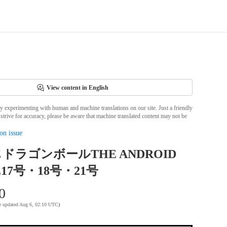
View content in English
ly experimenting with human and machine translations on our site. Just a friendly
strive for accuracy, please be aware that machine translated content may not be
on issue
ドラゴンボールTHE ANDROID
E17号・18号・21号
0
te updated Aug 6, 02:10 UTC
)