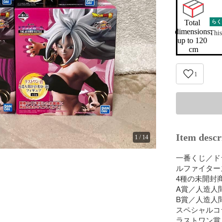
Total 
らく
dimensions:

This
up to 120 
cm
1
Item descr
1
/
14
一番くじ／ドラ
ルファイター
4種の未開封
A賞／人造人間
B賞／人造人間
スペシャルコラ
ラストワン賞／