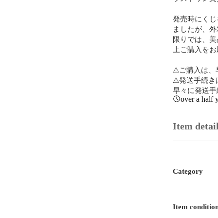
発売時にくじ
ましたが、外
限りでは、美
上ご購入をお
⚠︎ご購入は、
⚠︎発送手続
早々に発送手
over a half 
Item detai
Category
Item conditio