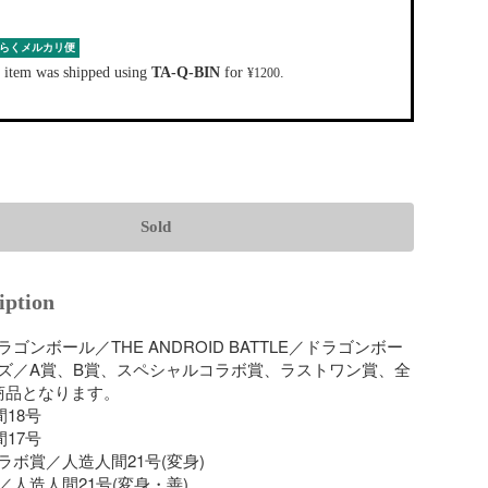
らくメルカリ便
 item was shipped using
TA-Q-BIN
for
.
¥1200
Sold
iption
ゴンボール／THE ANDROID BATTLE／ドラゴンボー
ズ／A賞、B賞、スペシャルコラボ賞、ラストワン賞、全
商品となります。

18号

17号

ボ賞／人造人間21号(変身)

人造人間21号(変身・善)
