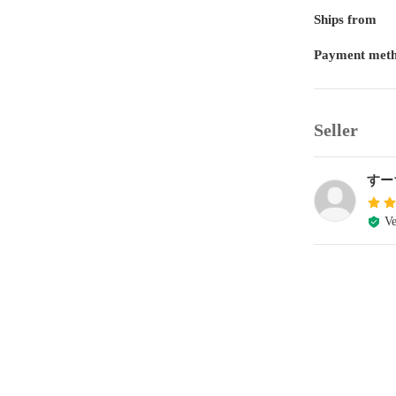
Ships from
Payment met
Seller
すー
Ve