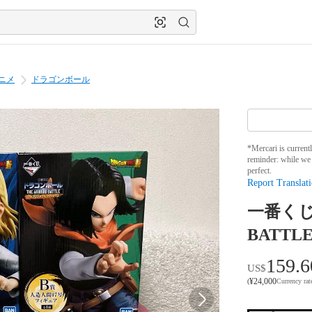
ニメ
ドラゴンボール
*Mercari is current
reminder: while we 
perfect.
Report Translati
一番くじ
BATTL
159.6
US$
¥
24,000
(
Currency ra