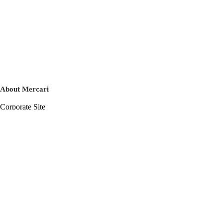
About Mercari
Corporate Site
Mercari Careers
Latest News
Official Blog
Press Kit
Mercari US
m department
Help
Help Center
Inquiry History List
Privacy Policy & Terms of Service