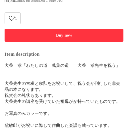
¥
4,200
(
Currency rate updated Aug 7, 02:10 UTC
)
1
Buy now
Item description
犬養　孝「わたしの道　萬葉の道　　犬養　孝先生を祝う」

犬養先生の古稀と叙勲をお祝いして、祝う会が刊行した非売
品の本になります。

祝賀会の礼状もあります。

犬養先生の講座を受けていた祖母がが持っていたものです。

お写真のみカラーです。

黛敏郎がお祝いに際して作曲した楽譜も載っています。
