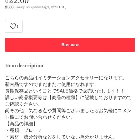
2.00
US$
¥
300
(
Currency rate updated Aug 9, 02:10 UTC
)
1
Buy now
Item description
こちらの商品はイミテーションアクセサリーになります。

新古品ですのでまだまだご使用になれます。

長期保存品ということでSALE価格で販売いたします！！

詳しい商品概要等は【商品の種類】に記載しておりますので
ご確認ください。

尚その他、気なる点や質問等ございましたらお気軽にコメン
ト欄にてお問い合わせください。

【商品の詳細】

・種類　ブローチ

・素材　成分分析などをしていない為分かりません。
