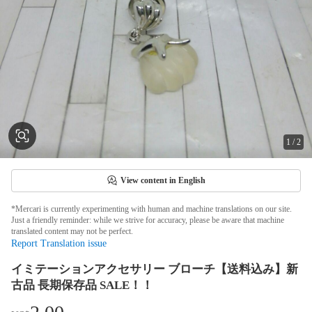
1
/
2
View content in English
*Mercari is currently experimenting with human and machine translations on our site.
Just a friendly reminder: while we strive for accuracy, please be aware that machine
translated content may not be perfect.
Report Translation issue
イミテーションアクセサリー ブローチ【送料込み】新
古品 長期保存品 SALE！！