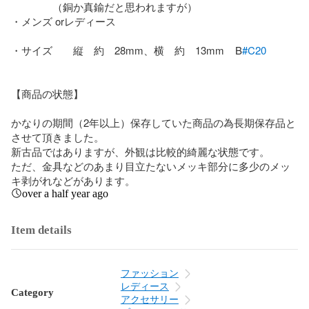
　　　　（銅か真鍮だと思われますが）

・メンズ orレディース

・サイズ　　縦　約　28mm、横　約　13mm    B
#C20
【商品の状態】

かなりの期間（2年以上）保存していた商品の為長期保存品と
させて頂きました。

新古品ではありますが、外観は比較的綺麗な状態です。

ただ、金具などのあまり目立たないメッキ部分に多少のメッ
キ剥がれなどがあります。
over a half year ago
Item details
ファッション
レディース
Category
アクセサリー