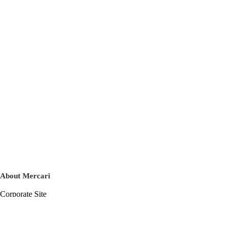
About Mercari
Corporate Site
Mercari Careers
Latest News
Official Blog