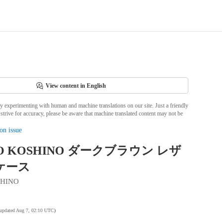
View content in English
ly experimenting with human and machine translations on our site. Just a friendly
strive for accuracy, please be aware that machine translated content may not be
on issue
O KOSHINO ダークブラウン レザ
ケース
SHINO
 updated Aug 7, 02:10 UTC
)