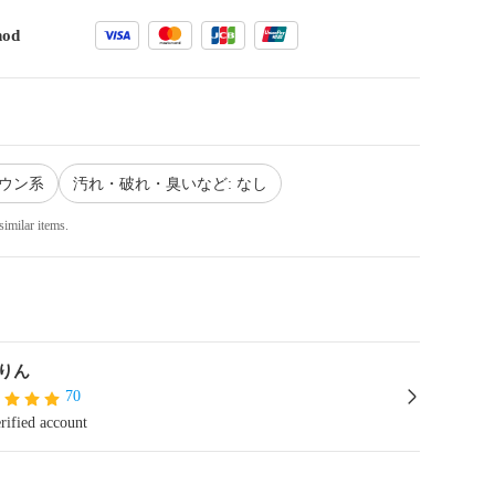
hod
ラウン系
汚れ・破れ・臭いなど: なし
similar items.
りん
70
rified account