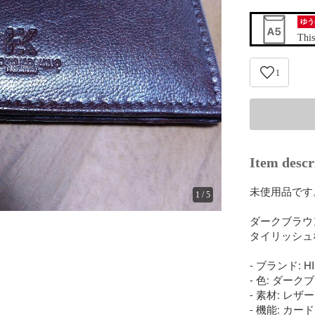
ゆう
This
1
Item descr
未使用品です
1
/
5
ダークブラウン
タイリッシュ
- ブランド: HI
- 色: ダーク
- 素材: レザー

- 機能: カー