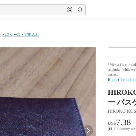
パスケース・定期入れ
*Mercari is current
reminder: while we 
perfect.
Report Translati
HIROK
ー パス
HIROKO KO
7.38
US$
¥
1,111
(
Currency rate