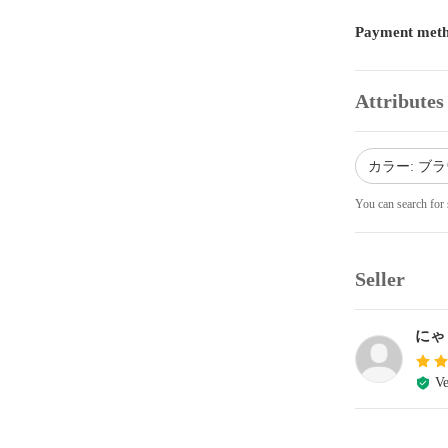
Payment met
Attributes
カラー: ブ
You can search for 
Seller
にゃ
Ve