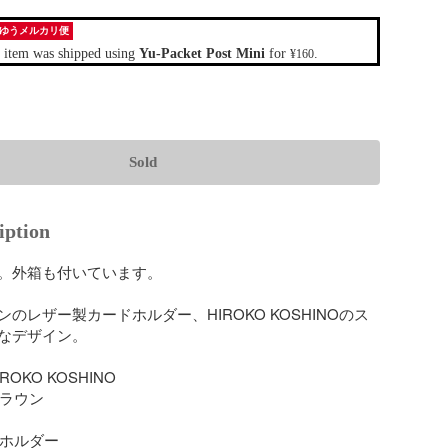
ゆうメルカリ便
 item was shipped using
Yu-Packet Post Mini
for
.
¥160
Sold
iption
。外箱も付いています。

のレザー製カードホルダー、HIROKO KOSHINOのス
なデザイン。

ROKO KOSHINO

ブラウン

ドホルダー
