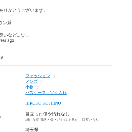
ありがとうございます。

ウン系

いなど...なし
year ago
ls
ファッション
メンズ
小物
パスケース・定期入れ
HIROKO KOSHINO
目立った傷や汚れなし
n
細かな使用感・傷・汚れはあるが、目立たない
埼玉県