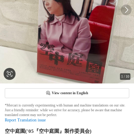
1
/
10
View content in English
*Mercari is currently experimenting with human and machine translations on our site.
Just a friendly reminder: while we strive for accuracy, please be aware that machine
translated content may not be perfect.
Report Translation issue
空中庭園('05『空中庭園』製作委員会)