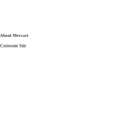
About Mercari
Corporate Site
Mercari Careers
Latest News
Official Blog
Press Kit
Mercari US
m department
Help
Help Center
Inquiry History List
Privacy Policy & Terms of Service
Terms of Service
Privacy Policy
Cookie Policy