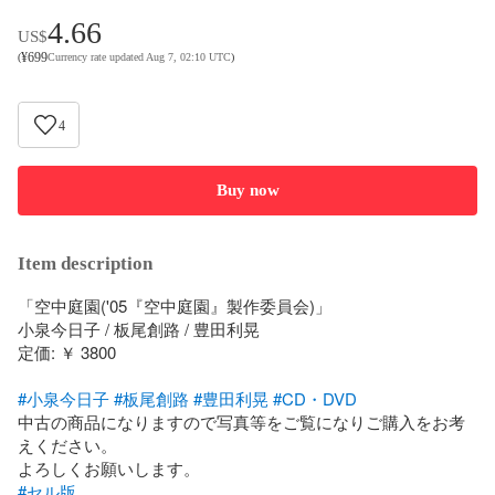
4.66
US$
¥
699
(
Currency rate updated Aug 7, 02:10 UTC
)
4
Buy now
Item description
「空中庭園('05『空中庭園』製作委員会)」

小泉今日子 / 板尾創路 / 豊田利晃

定価: ￥ 3800

#小泉今日子
#板尾創路
#豊田利晃
#CD・DVD
中古の商品になりますので写真等をご覧になりご購入をお考
えください。

#セル版