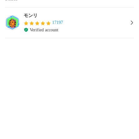
モンリ
17197
Verified account