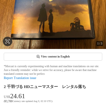
1
/
3
View content in English
*Mercari is currently experimenting with human and machine translations on our site.
Just a friendly reminder: while we strive for accuracy, please be aware that machine
translated content may not be perfect.
Report Translation issue
2 千羽づる HDニューマスター レンタル落ち
24.61
US$
¥
3,700
(
Currency rate updated Aug 9, 02:10 UTC
)