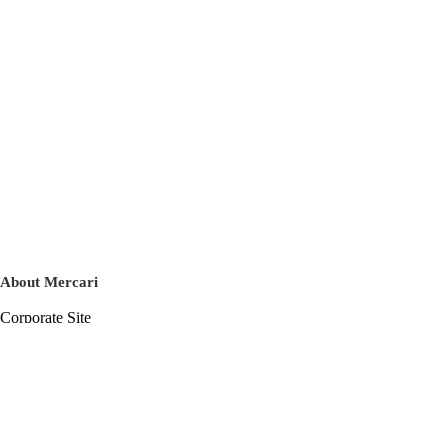
About Mercari
Corporate Site
Mercari Careers
Latest News
Official Blog
Press Kit
Mercari US
m department
Help