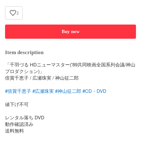
2
Buy now
Item description
「千羽づる HDニューマスター('89共同映画全国系列会議/神山
プロダクション)」

倍賞千恵子 / 広瀬珠実 / 神山征二郎

#倍賞千恵子
#広瀬珠実
#神山征二郎
#CD・DVD
値下げ不可

レンタル落ち DVD

動作確認済み

送料無料
