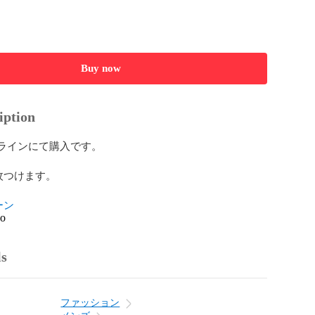
Buy now
iption
オンラインにて購入です。

つけます。

ーン
go
ls
ファッション