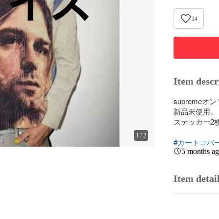
24
Item descr
supreme
新品未使用。

ステッカー2枚
1
/
2
#カートコバ
5 months a
Item detai