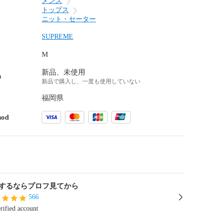
メンズ
トップス
ニット・セーター
SUPREME
M
新品、未使用
n
新品で購入し、一度も使用していない
福岡県
hod
するならプロフ見てから
566
rified account