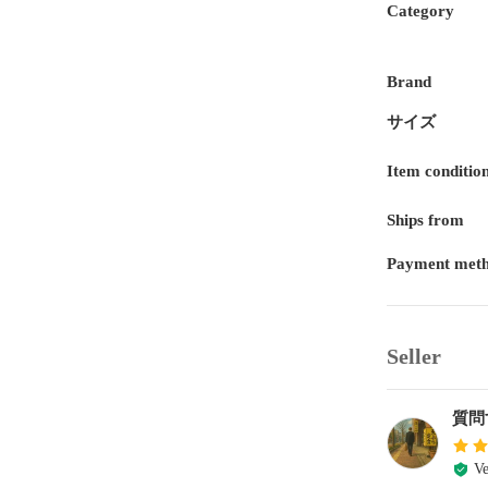
Category
Brand
サイズ
Item conditio
Ships from
Payment met
Seller
質問
Ve