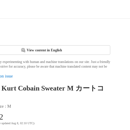
View content in English
ly experimenting with human and machine translations on our site. Just a friendly
strive for accuracy, please be aware that machine translated content may not be
on issue
 Kurt Cobain Sweater M カートコ
ze
 : 
M
2
te updated Aug 8, 02:10 UTC
)