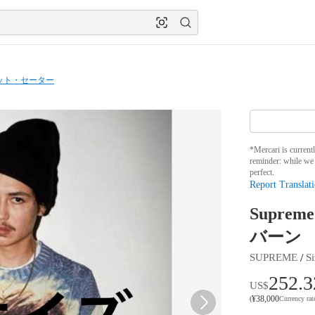
ット・セーター
*Mercari is current
reminder: while we 
perfect.
Report Translati
Supreme
バーン
 / 
SUPREME
Si
252.3
US$
¥
38,000
(
Currency ra