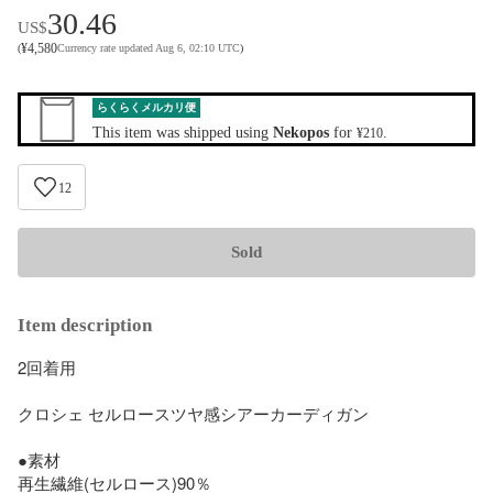
30.46
US$
¥
4,580
(
Currency rate updated Aug 6, 02:10 UTC
)
らくらくメルカリ便
This item was shipped using
Nekopos
for
.
¥210
12
Sold
Item description
2回着用

クロシェ セルロースツヤ感シアーカーディガン　

●素材

再生繊維(セルロース)90％
