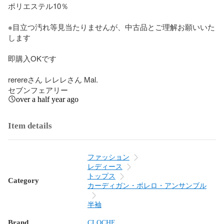
ポリエステル10％

※目立つ汚れ等見当たりませんが、中古品とご理解お願いいた
します

即購入OKです

rerereさん レレレさん Mal.

セブンフェアリー
over a half year ago
Item details
ファッション
レディース
トップス
Category
カーディガン・ボレロ・アンサンブル
半袖
Brand
CLOCHE