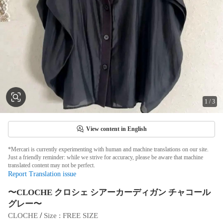
1
/
3
View content in English
*Mercari is currently experimenting with human and machine translations on our site.
Just a friendly reminder: while we strive for accuracy, please be aware that machine
translated content may not be perfect.
Report Translation issue
〜CLOCHE クロシェ シアーカーディガン チャコール
グレー〜
 / 
CLOCHE
Size
 : 
FREE SIZE