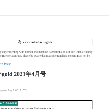
View content in English
ly experimenting with human and machine translations on our site. Just a friendly
strive for accuracy, please be aware that machine translated content may not be
on issue
old 2021年4月号
 updated Aug 6, 02:10 UTC
)
らくメルカリ便
 item was shipped using
Nekopos
for
.