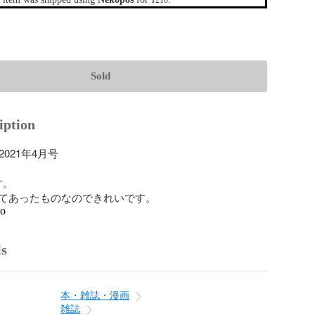
¥210
Sold
iption
2021年4月号

。

てあったものなのできれいです。
go
ls
本・雑誌・漫画
雑誌