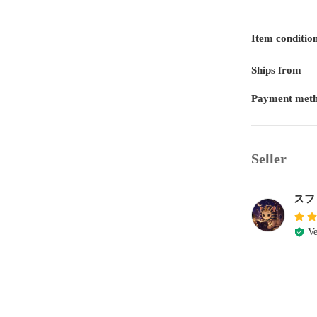
Item conditio
Ships from
Payment met
Seller
スフ
Ve