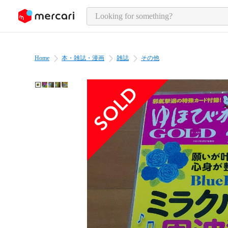
o page content
Home
本・雑誌・漫画
雑誌
その他