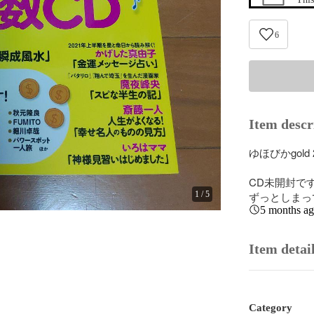
6
Item descr
ゆほびかgold 
CD未開封です
1
/
5
ずっとしまっ
5 months a
Item detai
Category