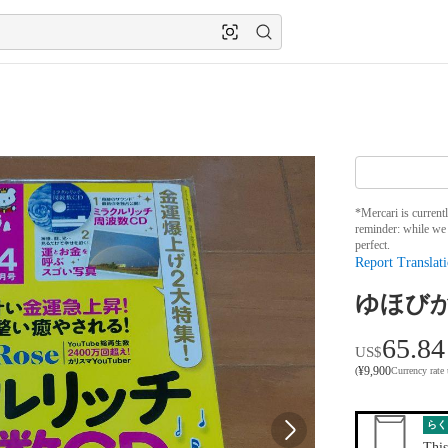
*Mercari is current
reminder: while we 
perfect.
Report Translati
ゆほびかg
65.84
US$
¥
9,900
(
Currency rate
らく
This