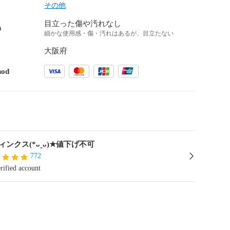
その他
目立った傷や汚れなし
n
細かな使用感・傷・汚れはあるが、目立たない
大阪府
hod
ィンクス(*ᴗˬᴗ)★値下げ不可
772
rified account