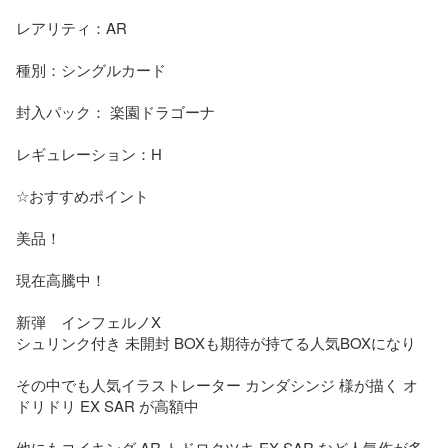
レアリティ：AR

種別：シングルカード

封入パック： 楽園ドラゴーナ

レギュレーション：H

☆おすすめポイント

美品！

現在高騰中！

新弾　インフェルノX

シュリンク付き 未開封 BOXも期待が持てる人気BOXになり

その中でも人気イラストレーター カンダシンジ 様が描く オ
ドリドリ EX SAR が高額中

他にもコイキング AR トドロクツキ EX SAR など人気作が多