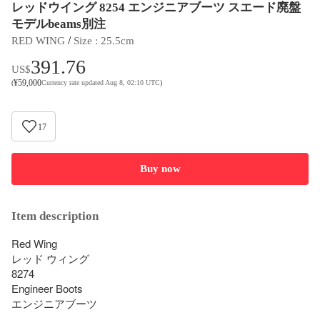
レッドウイング 8254 エンジニアブーツ スエード廃盤
モデルbeams別注
 / 
RED WING
Size
 : 
25.5cm
391.76
US$
¥
59,000
(
Currency rate updated Aug 8, 02:10 UTC
)
17
Buy now
Item description
Red Wing

レッド ウィング　

8274 

Engineer Boots

エンジニアブーツ
