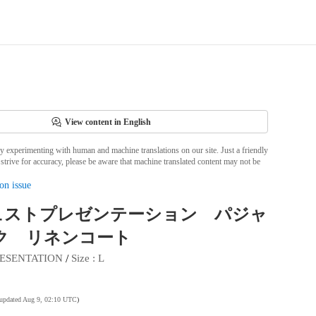
View content in English
ly experimenting with human and machine translations on our site. Just a friendly
strive for accuracy, please be aware that machine translated content may not be
on issue
ュストプレゼンテーション パジャ
ク リネンコート
 / 
ESENTATION
Size
 : 
L
 updated Aug 9, 02:10 UTC
)