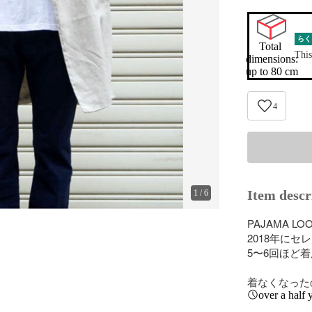
らく
Total 
This
dimensions:

up to 80 cm
4
Item descr
1
/
6
PAJAMA L
2018年にセ
5〜6回ほど着
着なくなった
over a half 