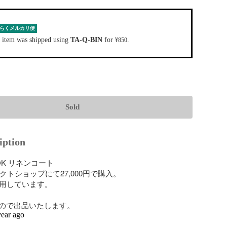
らくメルカリ便
 item was shipped using
TA-Q-BIN
for
.
¥850
Sold
iption
OOK リネンコート

レクトショップにて27,000円で購入。

用しています。

ので出品いたします。
year ago