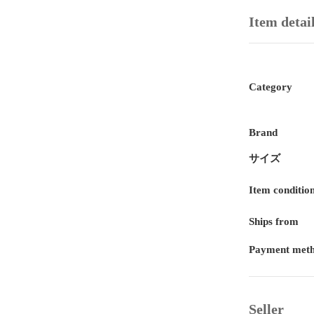
Item detai
Category
Brand
サイズ
Item conditio
Ships from
Payment met
Seller