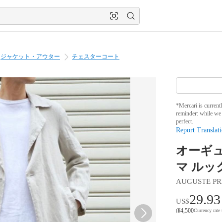
ジャケット・アウター
チェスターコート
*Mercari is current
reminder: while we 
perfect.
Report Translati
オーギ
マ ルッ
AUGUSTE PR
29.93
US$
¥
4,500
(
Currency rate