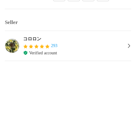
Seller
コロロン
293
Verified account