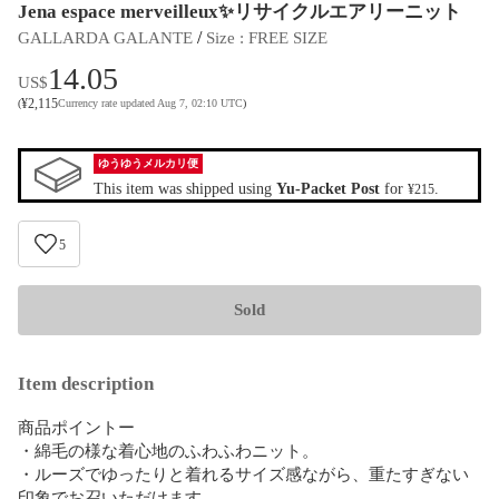
Jena espace merveilleux✨リサイクルエアリーニット
 / 
GALLARDA GALANTE
Size
 : 
FREE SIZE
14.05
US$
¥
2,115
(
Currency rate updated Aug 7, 02:10 UTC
)
ゆうゆうメルカリ便
This item was shipped using
Yu-Packet Post
for
.
¥215
5
Sold
Item description
商品ポイントー

・綿毛の様な着心地のふわふわニット。

・ルーズでゆったりと着れるサイズ感ながら、重たすぎない
印象でお召いただけます。
