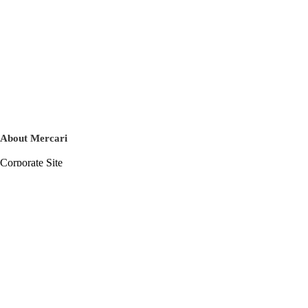
About Mercari
Corporate Site
Mercari Careers
Latest News
Official Blog
Press Kit
Mercari US
m department
Help
Help Center
Inquiry History List
Privacy Policy & Terms of Service