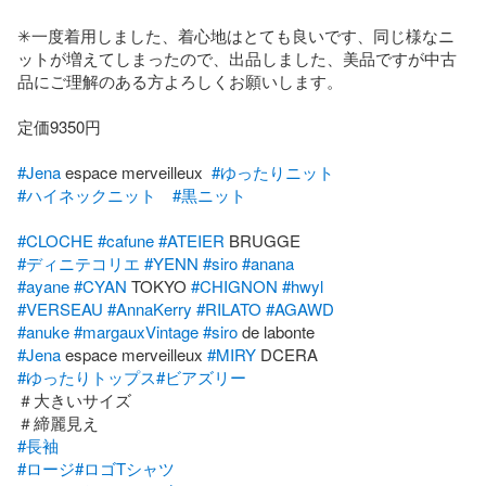
✳︎一度着用しました、着心地はとても良いです、同じ様なニ
ットが増えてしまったので、出品しました、美品ですが中古
品にご理解のある方よろしくお願いします。

定価9350円

#Jena
 espace merveilleux  
#ゆったりニット
#ハイネックニット
#黒ニット
#CLOCHE
#cafune
#ATEIER
#ディニテコリエ
#YENN
#siro
#anana
#ayane
#CYAN
 TOKYO 
#CHIGNON
#hwyl
#VERSEAU
#AnnaKerry
#RILATO
#AGAWD
#anuke
#margauxVintage
#siro
#Jena
 espace merveilleux 
#MIRY
#ゆったりトップス
#ビアズリー
＃大きいサイズ

#長袖
#ロージ
#ロゴTシャツ