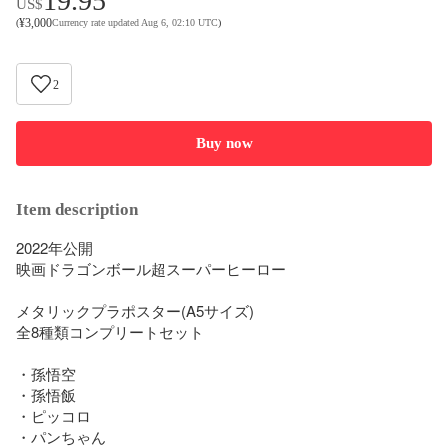
19.95
US$
¥
3,000
(
Currency rate updated Aug 6, 02:10 UTC
)
2
Buy now
Item description
2022年公開

映画ドラゴンボール超スーパーヒーロー

メタリックプラポスター(A5サイズ)

全8種類コンプリートセット

・孫悟空

・孫悟飯

・ピッコロ

・パンちゃん
