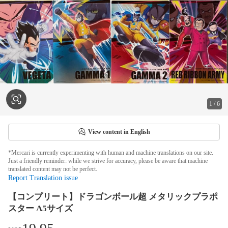
1
/
6
View content in English
*Mercari is currently experimenting with human and machine translations on our site.
Just a friendly reminder: while we strive for accuracy, please be aware that machine
translated content may not be perfect.
Report Translation issue
【コンプリート】ドラゴンボール超 メタリックプラポ
スター A5サイズ