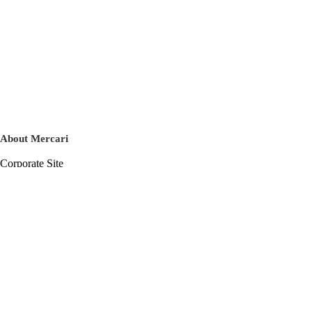
About Mercari
Corporate Site
Mercari Careers
Latest News
Official Blog
Press Kit
Mercari US
m department
Help
Help Center
Inquiry History List
Privacy Policy & Terms of Service