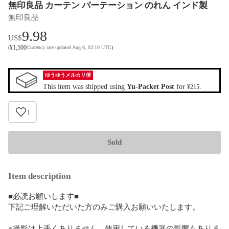
無印良品 カーテン パーテーション のれん インド製
無印良品
9.98
US$
¥
1,500
(
Currency rate updated Aug 6, 02:10 UTC
)
ゆうゆうメルカリ便
This item was shipped using
Yu-Packet Post
for
.
¥215
1
Sold
Item description
■必読お願いします■

下記ご理解いただいた方のみご購入お願いいたします。

※撮影は上手くありません。使用している機器の影響もありま