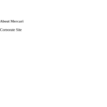
About Mercari
Corporate Site
Mercari Careers
Latest News
Official Blog
Press Kit
Mercari US
m department
Help
Help Center
Inquiry History List
Privacy Policy & Terms of Service
Terms of Service
Privacy Policy
Cookie Policy
Basic Policy on the Management of Personal Data Security
English
© Mercari, Inc.