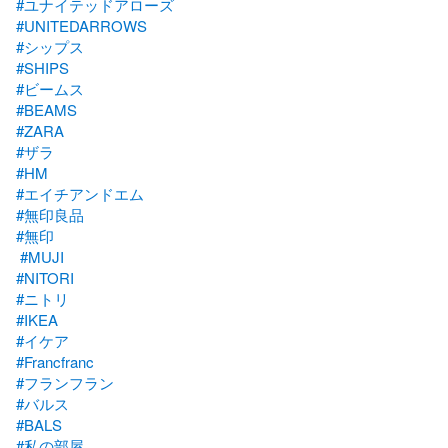
#ユナイテッドアローズ
#UNITEDARROWS
#シップス
#SHIPS
#ビームス
#BEAMS
#ZARA
#ザラ
#HM
#エイチアンドエム
#無印良品
#無印
#MUJI
#NITORI
#ニトリ
#IKEA
#イケア
#Francfranc
#フランフラン
#バルス
#BALS
#私の部屋