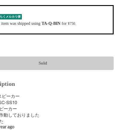
らくメルカリ便
 item was shipped using
TA-Q-BIN
for
.
¥750
Sold
iption
スピーカー

-SS10

ピーカー

作動しておりました

た
year ago