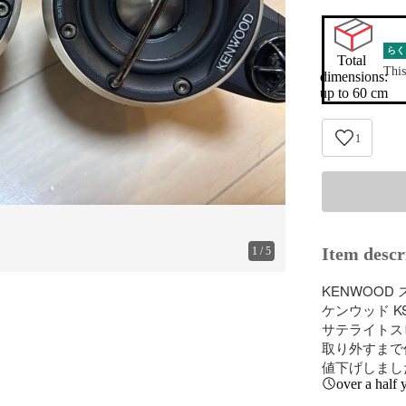
らく
Total 
This
dimensions:

up to 60 cm
1
Item descr
1
/
5
KENWOOD 
ケンウッド KSC
サテライトス
取り外すまで
値下げしまし
over a half 