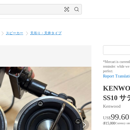
スピーカー
天吊り・天井タイプ
*Mercari is current
reminder: while we 
perfect.
Report Translati
KENW
SS10
Kenwood
99.60
US$
¥
15,000
(
Currency ra