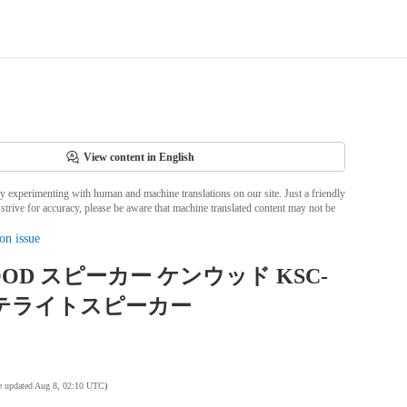
View content in English
ly experimenting with human and machine translations on our site. Just a friendly
strive for accuracy, please be aware that machine translated content may not be
on issue
OOD スピーカー ケンウッド KSC-
 サテライトスピーカー
te updated Aug 8, 02:10 UTC
)