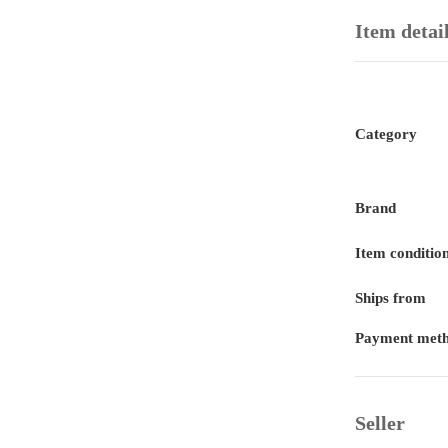
Item detai
Category
Brand
Item conditio
Ships from
Payment met
Seller