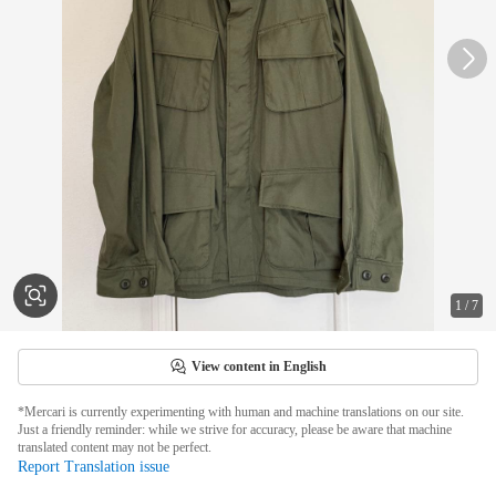
1
/
7
View content in English
*Mercari is currently experimenting with human and machine translations on our site.
Just a friendly reminder: while we strive for accuracy, please be aware that machine
translated content may not be perfect.
Report Translation issue