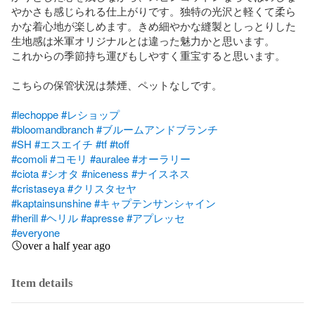
やかさも感じられる仕上がりです。独特の光沢と軽くて柔ら
かな着心地が楽しめます。きめ細やかな縫製としっとりした
生地感は米軍オリジナルとは違った魅力かと思います。

これからの季節持ち運びもしやすく重宝すると思います。

こちらの保管状況は禁煙、ペットなしです。

#lechoppe
#レショップ
#bloomandbranch
#ブルームアンドブランチ
#SH
#エスエイチ
#tf
#toff
#comoli
#コモリ
#auralee
#オーラリー
#ciota
#シオタ
#niceness
#ナイスネス
#cristaseya
#クリスタセヤ
#kaptainsunshine
#キャプテンサンシャイン
#herill
#ヘリル
#apresse
#アプレッセ
#everyone
over a half year ago
Item details