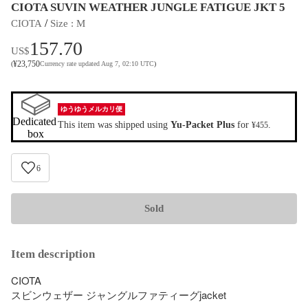
CIOTA SUVIN WEATHER JUNGLE FATIGUE JKT 5
 / 
CIOTA
Size
 : 
M
157.70
US$
¥
23,750
(
Currency rate updated Aug 7, 02:10 UTC
)
ゆうゆうメルカリ便
Dedicated 
This item was shipped using
Yu-Packet Plus
for
.
¥455
box
6
Sold
Item description
CIOTA 

スビンウェザー ジャングルファティーグjacket
