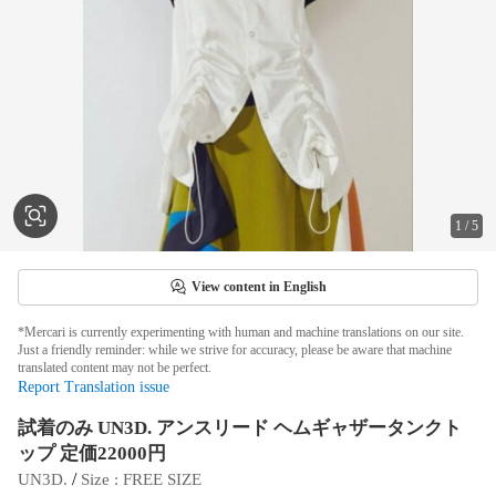
1
/
5
View content in English
*Mercari is currently experimenting with human and machine translations on our site.
Just a friendly reminder: while we strive for accuracy, please be aware that machine
translated content may not be perfect.
Report Translation issue
試着のみ UN3D. アンスリード ヘムギャザータンクト
ップ 定価22000円
 / 
UN3D.
Size
 : 
FREE SIZE