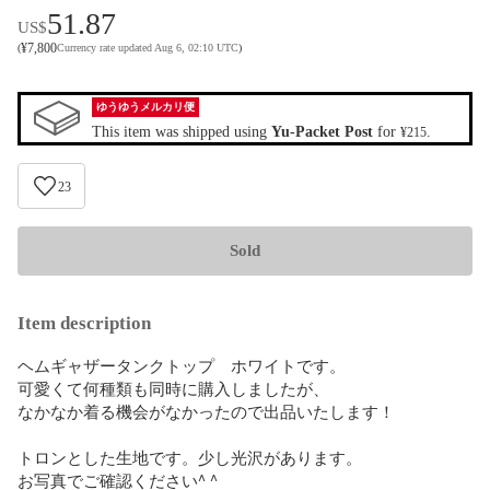
51.87
US$
¥
7,800
(
Currency rate updated Aug 6, 02:10 UTC
)
ゆうゆうメルカリ便
This item was shipped using
Yu-Packet Post
for
.
¥215
23
Sold
Item description
ヘムギャザータンクトップ　ホワイトです。

可愛くて何種類も同時に購入しましたが、

なかなか着る機会がなかったので出品いたします！

トロンとした生地です。少し光沢があります。

お写真でご確認ください^ ^
