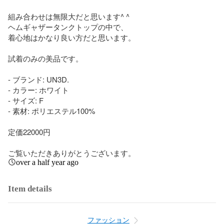
組み合わせは無限大だと思います^ ^

ヘムギャザータンクトップの中で、

着心地はかなり良い方だと思います。

試着のみの美品です。

- ブランド: UN3D.

- カラー: ホワイト

- サイズ: F

- 素材: ポリエステル100%

定価22000円

ご覧いただきありがとうございます。
over a half year ago
Item details
ファッション