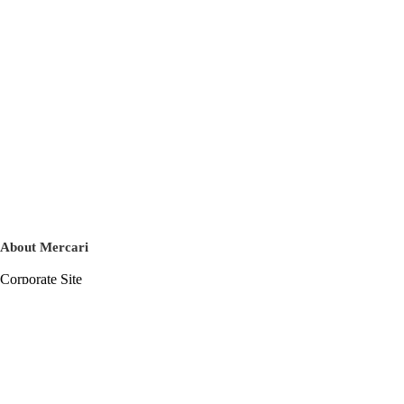
About Mercari
Corporate Site
Mercari Careers
Latest News
Official Blog
Press Kit
Mercari US
m department
Help