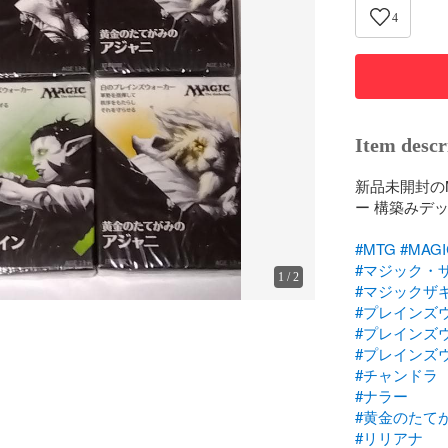
4
Item descr
新品未開封の
ー 構築みデ
#MTG
#MAGI
#マジック・
1
/
2
#マジックザ
#プレインズ
#プレインズ
#プレインズ
#チャンドラ
#ナラー
#黄金のたて
#リリアナ