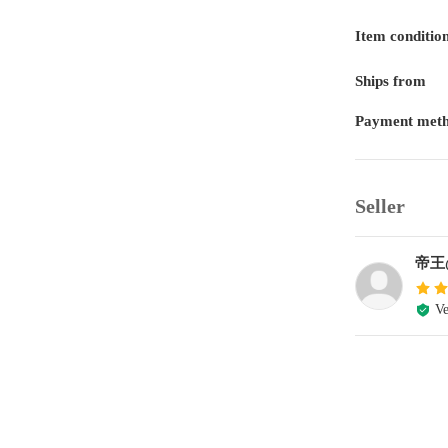
Item conditio
Ships from
Payment met
Seller
帝王
Ve