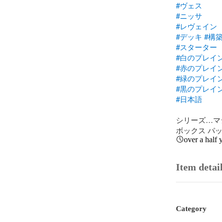
#ヴェス
#ニッサ
#レヴェイン
#デッキ
#構
#スターター
#白のプレイ
#赤のプレイ
#緑のプレイ
#黒のプレイ
#日本語
シリーズ…マ
ボックス パッ
over a half 
Item detai
Category