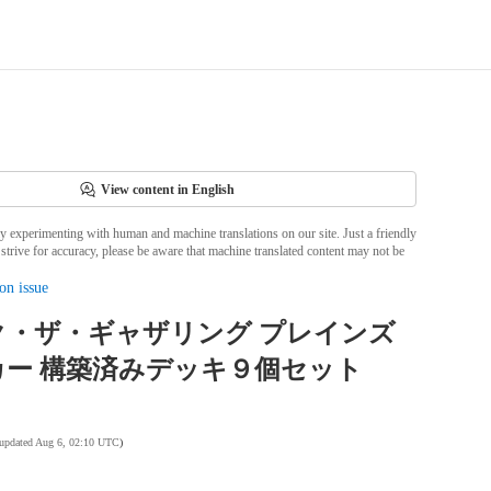
View content in English
ly experimenting with human and machine translations on our site. Just a friendly
strive for accuracy, please be aware that machine translated content may not be
on issue
ク・ザ・ギャザリング プレインズ
カー 構築済みデッキ９個セット
 updated Aug 6, 02:10 UTC
)