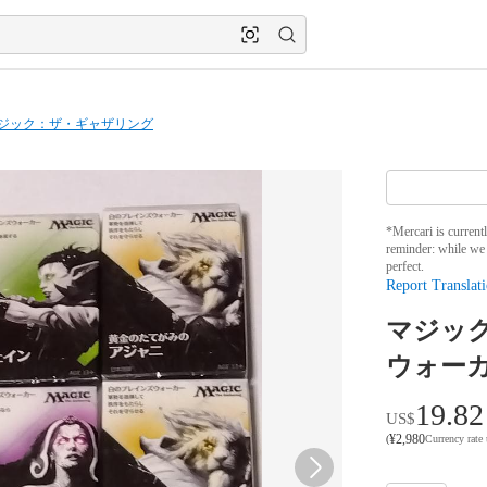
ジック：ザ・ギャザリング
*Mercari is current
reminder: while we 
perfect.
Report Translati
マジッ
ウォー
19.82
US$
¥
2,980
(
Currency rate