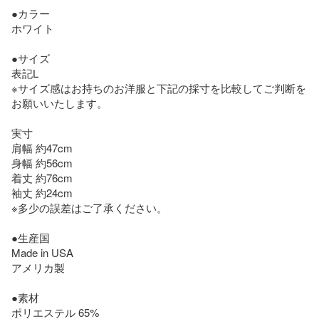
●カラー

ホワイト

●サイズ

表記L

※サイズ感はお持ちのお洋服と下記の採寸を比較してご判断を
お願いいたします。 

実寸

肩幅 約47cm

身幅 約56cm

着丈 約76cm

袖丈 約24cm

※多少の誤差はご了承ください。 

●生産国

Made in USA

アメリカ製

●素材

ポリエステル 65%
