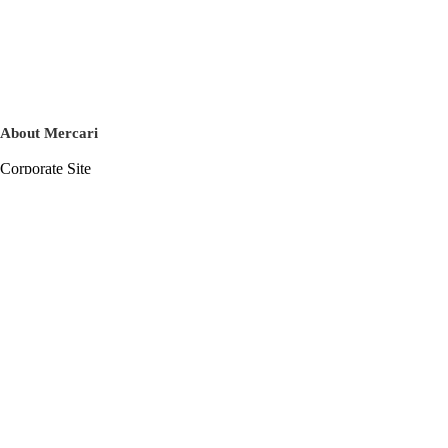
About Mercari
Corporate Site
Mercari Careers
Latest News
Official Blog
Press Kit
Mercari US
m department
Help
Help Center
Inquiry History List
Privacy Policy & Terms of Service
Terms of Service
Privacy Policy
Cookie Policy