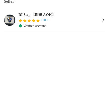
Seller
RI Step 【即購入OK】
1100
Verified account