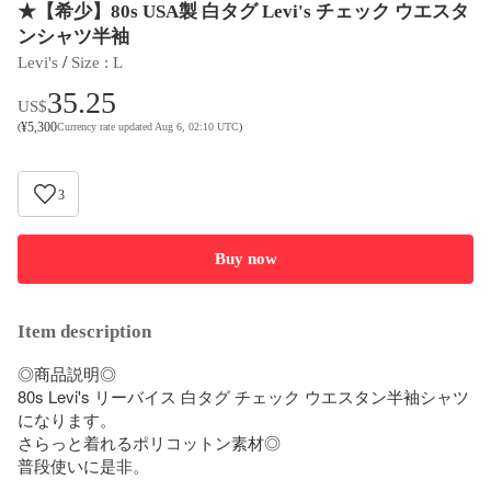
★【希少】80s USA製 白タグ Levi's チェック ウエスタ
ンシャツ半袖
 / 
Levi's
Size
 : 
L
35.25
US$
¥
5,300
(
Currency rate updated Aug 6, 02:10 UTC
)
3
Buy now
Item description
◎商品説明◎

80s Levi's リーバイス 白タグ チェック ウエスタン半袖シャツ
になります。

さらっと着れるポリコットン素材◎

普段使いに是非。
