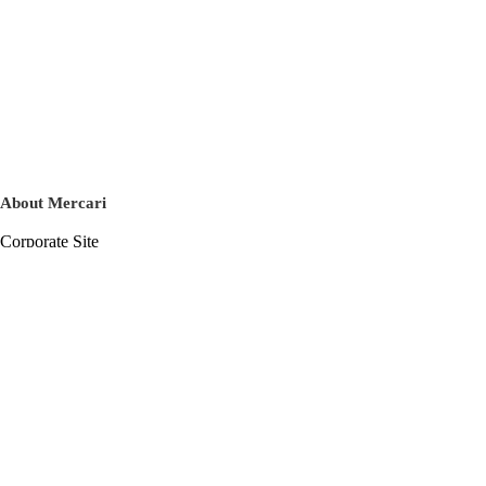
About Mercari
Corporate Site
Mercari Careers
Latest News
Official Blog
Press Kit
Mercari US
m department
Help
Help Center
Inquiry History List
Privacy Policy & Terms of Service