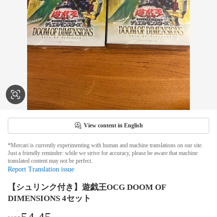
View content in English
*Mercari is currently experimenting with human and machine translations on our site.
Just a friendly reminder: while we strive for accuracy, please be aware that machine
translated content may not be perfect.
Report Translation issue
【シュリンク付き】遊戯王OCG DOOM OF
DIMENSIONS 4セット