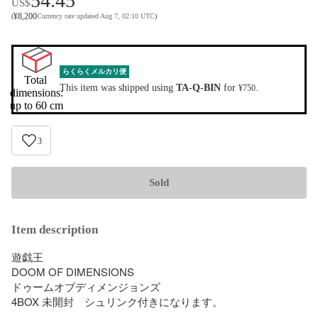
54.45
US$
¥
8,200
(
Currency rate updated Aug 7, 02:10 UTC
)
らくらくメルカリ便
Total 
This item was shipped using
TA-Q-BIN
for
.
¥750
dimensions:

up to 60 cm
3
Sold
Item description
遊戯王

DOOM OF DIMENSIONS

ドゥームオブディメンジョンズ

4BOX 未開封　シュリンク付きになります。
