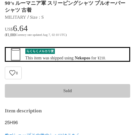
90‘s ルーマニア軍 スリーピングシャツ プルオーバー
シャツ 古着
 / 
MILITARY
Size
 : 
S
6.64
US$
¥
1,000
(
Currency rate updated Aug 7, 02:10 UTC
)
らくらくメルカリ便
This item was shipped using
Nekopos
for
.
¥210
8
Sold
Item description
25H96

#kaiショップその他のシャツはこちら